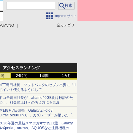
Impress サイト
全カテゴリ
M/MVNO
アクセスランキング
時間
24時間
1週間
1カ月
NTT島田社長、ソフトバンクのセブン出資に「d
ポイント使えるようにして」
ドコモ前田社長が「ahamo40GB化は検証のた
め」、料金値上げへの考え方にも言及
本日8月7日発売「Galaxy Z Fold8
Ultra/Fold8/Flip8」、カズレーザーが驚いた「そ
ば屋のメニュー並みの薄さ」
2026年夏の最新スマホおすすめ11選 Galaxy
やXperia、arrows、AQUOSなど注目機種の特
徴は