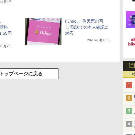
5年4月2日
話、
IIJmio、“住民票の写
通話料
し”郵送での本人確認に
.55円
対応
2026年5月16日
5年5月2日
トップページに戻る
1