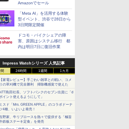
Amazonでセール
「Meta AI」を活用する体験
型イベント、渋谷で28日から
3日間限定開催
ドコモ・バイクシェアの障
害、原因はシステム移行 都
内は明日7日に復旧作業
Impress Watchシリーズ 人気記事
時間
24時間
1週間
1カ月
【家電レビュー】手ごわい雑草との戦い、コメ
リの草刈機で完全勝利 掃除機感覚で使えた
NTT島田社長、ソフトバンクのセブン出資に「d
ポイント使えるようにして」
ミスド「Mrs. GREEN APPLE」のコラボドーナ
ツ4種、いよいよ発売！
吉野家、牛リブロースを熱々で提供する「極旨
牛鉄板ステーキ定食」を発売