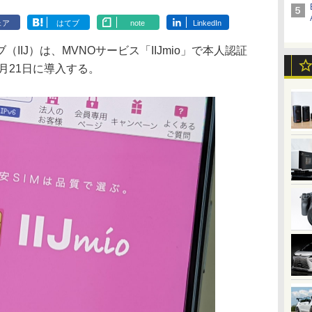
ェア
はてブ
note
LinkedIn
IJ）は、MVNOサービス「IIJmio」で本人認証
5月21日に導入する。