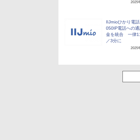
202
IIJmioひかり電
050IP電話への
金を統合 一律11
／3分に
202