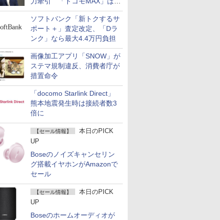
力牽引 「ドコモMAX」は
400万契約突破
ソフトバンク「新トクするサ
ポート＋」査定改定、「Dラ
ンク」なら最大4.4万円負担
画像加工アプリ「SNOW」が
ステマ規制違反、消費者庁が
措置命令
「docomo Starlink Direct」
熊本地震発生時は接続者数3
倍に
本日のPICK
【セール情報】
UP
Boseのノイズキャンセリン
グ搭載イヤホンがAmazonで
セール
本日のPICK
【セール情報】
UP
Boseのホームオーディオが