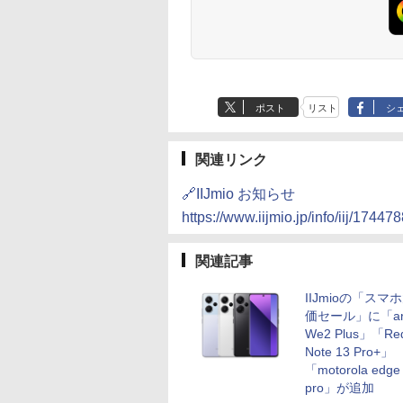
ポスト
リスト
シ
関連リンク
🔗IIJmio お知らせ
https://www.iijmio.jp/info/iij/17447
関連記事
IIJmioの「スマ
価セール」に「arr
We2 Plus」「Re
Note 13 Pro+」
「motorola edge
pro」が追加