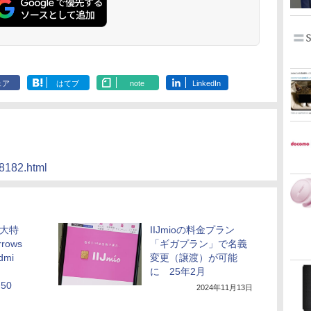
ェア
はてブ
note
LinkedIn
88182.html
ホ大特
IIJmioの料金プラン
ows
「ギガプラン」で名義
dmi
変更（譲渡）が可能
に 25年2月
 50
2024年11月13日