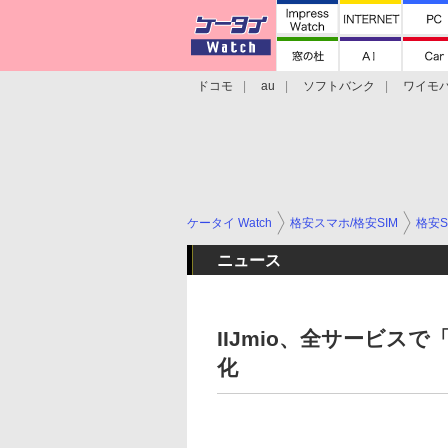
ドコモ
au
ソフトバンク
ワイモ
格安スマホ/SIMフリースマホ
周辺機器/
ケータイ Watch
格安スマホ/格安SIM
格安S
ニュース
IIJmio、全サービス
化