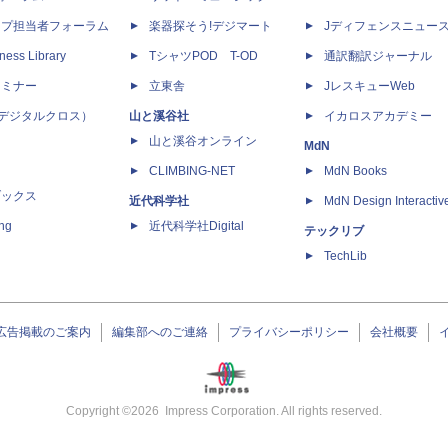
ップ担当者フォーラム
楽器探そう!デジマート
Jディフェンスニュー
ness Library
TシャツPOD T-OD
通訳翻訳ジャーナル
セミナー
立東舎
JレスキューWeb
 X（デジタルクロス）
山と溪谷社
イカロスアカデミー
山と溪谷オンライン
MdN
CLIMBING-NET
MdN Books
ブックス
近代科学社
MdN Design Interactiv
ing
近代科学社Digital
テックリブ
TechLib
広告掲載のご案内
編集部へのご連絡
プライバシーポリシー
会社概要
Copyright ©
2026
Impress Corporation. All rights reserved.