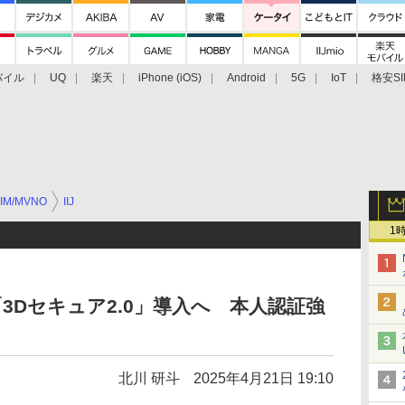
バイル
UQ
楽天
iPhone (iOS)
Android
5G
IoT
格安SI
アクセサリー
業界動向
法人向け
最新技術/その他
IM/MVNO
IIJ
1
で「3Dセキュア2.0」導入へ 本人認証強
北川 研斗
2025年4月21日 19:10