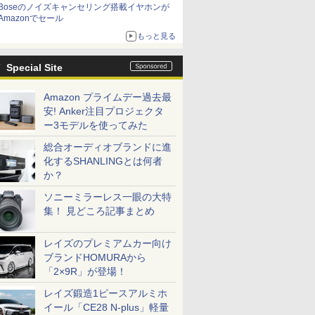
Boseのノイズキャンセリング搭載イヤホンが
Amazonでセール
もっと見る
Special Site
Amazon プライムデー過去最
安! Anker注目プロジェクタ
ー3モデルを使ってみた
総合オーディオブランドに進
化するSHANLINGとは何者
か？
ソニーミラーレス一眼の大特
集！ 見どころ記事まとめ
レイズのプレミアムカー向け
ブランドHOMURAから
「2×9R」が登場！
レイズ鍛造1ピースアルミホ
イール「CE28 N-plus」軽量