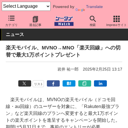
Powered by
Translate
ケータイ Watch
キャリア
楽天
料金プラン・割引
カテゴリ
過去記事
検索
Impressサイト
ニュース
楽天モバイル、MVNO→MNO「楽天回線」への切
替で最大1万ポイントプレゼント
岩井 祐一郎
2025年2月25日 13:17
リスト
楽天モバイルは、MVNOの楽天モバイル（ドコモ回
線・au回線）のユーザーを対象に、「Rakuten最強プラ
ン」など楽天回線のプランへ変更すると最大1万ポイン
トの楽天ポイントを進呈するキャンペーンを開始した。
期間は5月31日まで。事前のエントリーが必要。