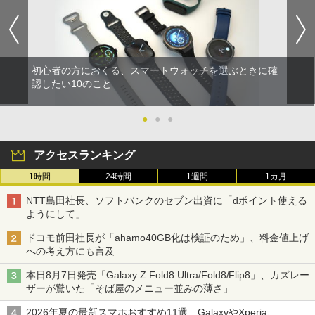
初心者の方におくる、スマートウォッチを選ぶときに確
認したい10のこと
●
●
●
アクセスランキング
1時間
24時間
1週間
1カ月
NTT島田社長、ソフトバンクのセブン出資に「dポイント使える
ようにして」
ドコモ前田社長が「ahamo40GB化は検証のため」、料金値上げ
への考え方にも言及
本日8月7日発売「Galaxy Z Fold8 Ultra/Fold8/Flip8」、カズレー
ザーが驚いた「そば屋のメニュー並みの薄さ」
2026年夏の最新スマホおすすめ11選 GalaxyやXperia、