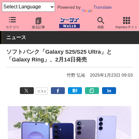
Powered by
Translate
ケータイ Watch
キャリア
ソフトバンク
Galaxy
カテゴリ
過去記事
検索
Impressサイト
ニュース
ソフトバンク「Galaxy S25/S25 Ultra」と
「Galaxy Ring」、2月14日発売
竹野 弘祐
2025年1月23日 09:03
リスト