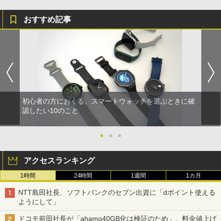
おすすめ記事
初心者の方におくる、スマートウォッチを選ぶときに確
認したい10のこと
●
●
●
アクセスランキング
1時間
24時間
1週間
1カ月
NTT島田社長、ソフトバンクのセブン出資に「dポイント使える
ようにして」
ドコモ前田社長が「ahamo40GB化は検証のため」、料金値上げ