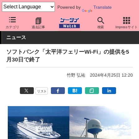
Powered by
Translate
ケータイ Watch
キャリア
ソフトバンク
アプリ・サービス
カテゴリ
過去記事
検索
Impressサイト
ニュース
ソフトバンク「太平洋フェリーWi-Fi」の提供を5
月30日で終了
竹野 弘祐
2024年4月25日 12:20
リスト