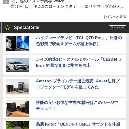
[石川温の「スマホ業界 Watch」]
告げられた「KDDIのローミング終了」、エリアマップの落とし
穴と楽天モバイルの課題
もっと見る
Special Site
ハイグレードテレビ「TCL Q7D Pro」。圧巻の
色彩美で映画＆ゲームが極上体験に
レイズ鍛造1ピースアルミホイール「CE28 N-p
lus」軽量なままに剛性を向上
Amazon プライムデー過去最安! Anker注目プ
ロジェクター3モデルを使ってみた
性能の良いお得な中古PC情報はこのページで
チェック！
鳥肌ものの「DENON HOME」サウンドを体感