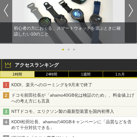
初心者の方におくる、スマートウォッチを選ぶときに確
認したい10のこと
●
●
●
アクセスランキング
1時間
24時間
1週間
1カ月
KDDI、楽天へのローミングを9月末で終了
ドコモ前田社長が「ahamo40GB化は検証のため」、料金値上げ
への考え方にも言及
NTTドコモ、エリクソン製の最新型装置を国内初導入
KDDI松田社長、ahamoの40GBキャンペーンに「品質などを含
めて十分対抗できる」