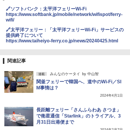
🔗ソフトバンク：太平洋フェリーWi-Fi
https://www.softbank.jp/mobile/network/wifispot/ferry-
wifi/
🔗太平洋フェリー：「太平洋フェリーWi-Fi」サービスの
提供終了について
https://www.taiheiyo-ferry.co.jp/news/20240425.html
関連記事
みんなのケータイ
by
中山智
連載
関釜フェリーで韓国へ、道中のWi-Fi／SI
M事情は？
2024年4月1日
長距離フェリー「さんふらわあ さつま」
で衛星通信「Starlink」のトライアル、3
月31日出港便まで
2024年2月7日