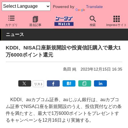
Powered by
Translate
ケータイ Watch
キャリア
au
その他
カテゴリ
過去記事
検索
Impressサイト
ニュース
KDDI、NISA口座新規開設や投資信託購入で最大1
万6000ポイント還元
島田 純
2023年12月15日 16:35
リスト
KDDI、auカブコム証券、auじぶん銀行は、auカブコ
ム証券でNISA口座を新規開設のうえ、投信買付などの条
件を満たすと、最大で1万6000ポイントをプレゼントす
るキャンペーンを12月16日より実施する。