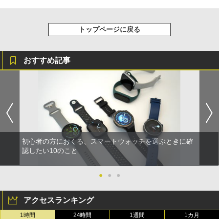
トップページに戻る
おすすめ記事
初心者の方におくる、スマートウォッチを選ぶときに確
認したい10のこと
●
●
●
アクセスランキング
1時間
24時間
1週間
1カ月