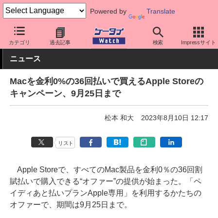
Powered by
Translate
ケータイ Watch
OS
iPhone (iOS)
その他
カテゴリ
過去記事
検索
Impressサイト
ニュース
Macを金利0%の36回払いで買えるApple Storeの
キャンペーン、9月25日まで
松本 和大
2023年8月10日 12:17
リスト
Apple Storeで、すべてのMac製品を金利0％の36回割
賦払いで購入できる“オファー”の提供が始まった。「ペ
イディあと払いプランApple専用」を利用するかたちの
オファーで、期間は9月25日まで。