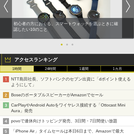
初心者の方におくる、スマートウォッチを選ぶときに確
認したい10のこと
●
●
●
アクセスランキング
1時間
24時間
1週間
1カ月
NTT島田社長、ソフトバンクのセブン出資に「dポイント使える
ようにして」
BoseのポータブルスピーカーがAmazonでセール
CarPlayやAndroid Autoをワイヤレス接続する「Ottocast Mini
Aura」発売
povoで連休向けトッピング発売、3日間・7日間使い放題
「iPhone Air」タイムセールは本日6日まで、Amazonで最大