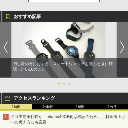
おすすめ記事
初心者の方におくる、スマートウォッチを選ぶときに確
認したい10のこと
●
●
●
アクセスランキング
1時間
24時間
1週間
1カ月
ドコモ前田社長が「ahamo40GB化は検証のため」、料金値上げ
への考え方にも言及