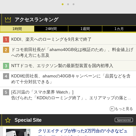
●
●
●
アクセスランキング
1時間
24時間
1週間
1カ月
KDDI、楽天へのローミングを9月末で終了
ドコモ前田社長が「ahamo40GB化は検証のため」、料金値上げ
への考え方にも言及
NTTドコモ、エリクソン製の最新型装置を国内初導入
KDDI松田社長、ahamoの40GBキャンペーンに「品質などを含
めて十分対抗できる」
[石川温の「スマホ業界 Watch」]
告げられた「KDDIのローミング終了」、エリアマップの落とし
穴と楽天モバイルの課題
もっと見る
Special Site
クリエイティブが作った2万円台の“小さなピュ