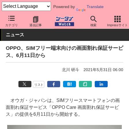
Powered by
Translate
ケータイ Watch
OS
Android
OPPO
カテゴリ
過去記事
検索
Impressサイト
ニュース
OPPO、SIMフリー端末向けの画面割れ保証サービ
ス、6月11日から
北川 研斗
2021年5月31日 06:00
リスト
オウガ・ジャパンは、SIMフリースマートフォンの画
面割れ保証サービス「OPPO Care 画面割れ保証サービ
ス」の提供を6月11日から開始する。