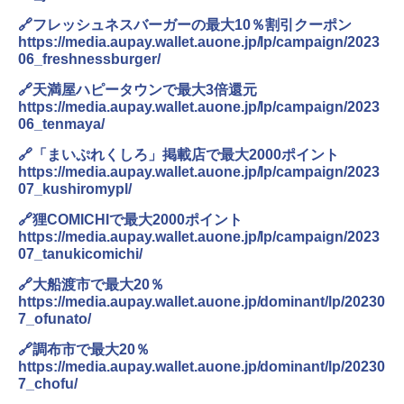
🔗フレッシュネスバーガーの最大10％割引クーポン
https://media.aupay.wallet.auone.jp/lp/campaign/2023
06_freshnessburger/
🔗天満屋ハピータウンで最大3倍還元
https://media.aupay.wallet.auone.jp/lp/campaign/2023
06_tenmaya/
🔗「まいぷれくしろ」掲載店で最大2000ポイント
https://media.aupay.wallet.auone.jp/lp/campaign/2023
07_kushiromypl/
🔗狸COMICHIで最大2000ポイント
https://media.aupay.wallet.auone.jp/lp/campaign/2023
07_tanukicomichi/
🔗大船渡市で最大20％
https://media.aupay.wallet.auone.jp/dominant/lp/20230
7_ofunato/
🔗調布市で最大20％
https://media.aupay.wallet.auone.jp/dominant/lp/20230
7_chofu/