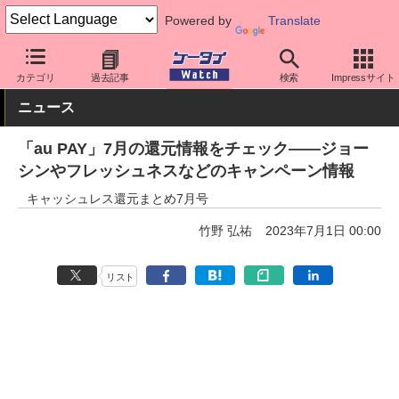
Powered by
Translate
ケータイ Watch
キャリア
au
アプリ・サービス
カテゴリ
過去記事
検索
Impressサイト
ニュース
「au PAY」7月の還元情報をチェック――ジョー
シンやフレッシュネスなどのキャンペーン情報
キャッシュレス還元まとめ7月号
竹野 弘祐
2023年7月1日 00:00
リスト