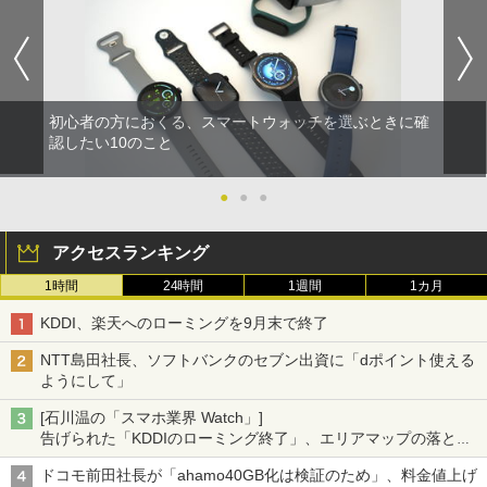
初心者の方におくる、スマートウォッチを選ぶときに確
認したい10のこと
●
●
●
アクセスランキング
1時間
24時間
1週間
1カ月
KDDI、楽天へのローミングを9月末で終了
NTT島田社長、ソフトバンクのセブン出資に「dポイント使える
ようにして」
[石川温の「スマホ業界 Watch」]
告げられた「KDDIのローミング終了」、エリアマップの落とし
穴と楽天モバイルの課題
ドコモ前田社長が「ahamo40GB化は検証のため」、料金値上げ