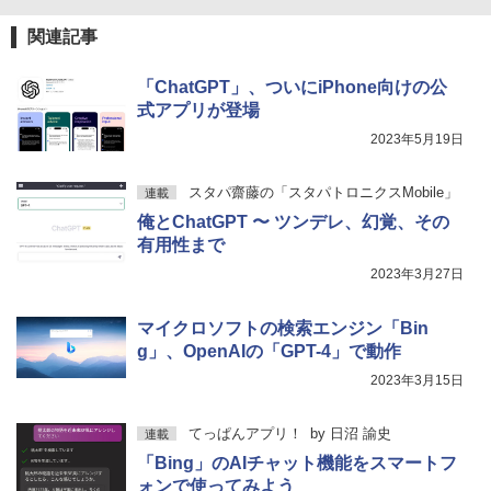
関連記事
「ChatGPT」、ついにiPhone向けの公
式アプリが登場
2023年5月19日
スタパ齋藤の「スタパトロニクスMobile」
連載
俺とChatGPT 〜 ツンデレ、幻覚、その
有用性まで
2023年3月27日
マイクロソフトの検索エンジン「Bin
g」、OpenAIの「GPT-4」で動作
2023年3月15日
てっぱんアプリ！
by
日沼 諭史
連載
「Bing」のAIチャット機能をスマートフ
ォンで使ってみよう