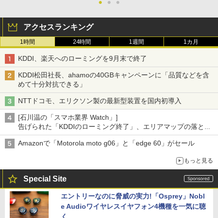
●
●
●
アクセスランキング
1時間
24時間
1週間
1カ月
KDDI、楽天へのローミングを9月末で終了
KDDI松田社長、ahamoの40GBキャンペーンに「品質などを含
めて十分対抗できる」
NTTドコモ、エリクソン製の最新型装置を国内初導入
[石川温の「スマホ業界 Watch」]
告げられた「KDDIのローミング終了」、エリアマップの落とし
穴と楽天モバイルの課題
Amazonで「Motorola moto g06」と「edge 60」がセール
もっと見る
Special Site
エントリーなのに脅威の実力!「Osprey」Nobl
e Audioワイヤレスイヤフォン4機種を一気に聴
く