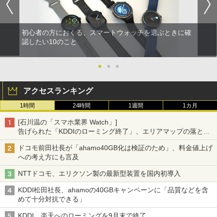
初心者の方におくる、スマートウォッチを選ぶときに確
認したい10のこと
●
●
●
アクセスランキング
1時間
24時間
1週間
1カ月
[石川温の「スマホ業界 Watch」]
告げられた「KDDIのローミング終了」、エリアマップの落とし
穴と楽天モバイルの課題
ドコモ前田社長が「ahamo40GB化は検証のため」、料金値上げ
への考え方にも言及
NTTドコモ、エリクソン製の最新型装置を国内初導入
KDDI松田社長、ahamoの40GBキャンペーンに「品質などを含
めて十分対抗できる」
KDDI、楽天へのローミングを9月末で終了