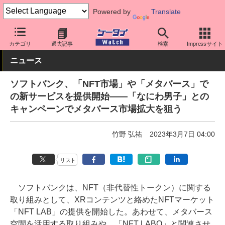
Powered by
Translate
ケータイ Watch
キャリア
ソフトバンク
アプリ・サービス
カテゴリ
過去記事
検索
Impressサイト
ニュース
ソフトバンク、「NFT市場」や「メタバース」で
の新サービスを提供開始――「なにわ男子」との
キャンペーンでメタバース市場拡大を狙う
竹野 弘祐
2023年3月7日 04:00
リスト
ソフトバンクは、NFT（非代替性トークン）に関する
取り組みとして、XRコンテンツと絡めたNFTマーケット
「NFT LAB」の提供を開始した。あわせて、メタバース
空間を活用する取り組みや、「NFT LABO」と関連させ