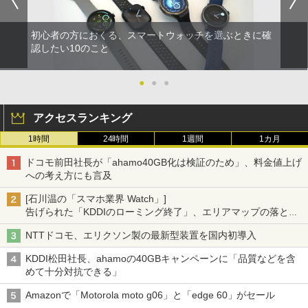
初心者の方におくる、スマートウォッチを選ぶときに確
認したい10のこと
●
●
●
アクセスランキング
1時間
24時間
1週間
1カ月
ドコモ前田社長が「ahamo40GB化は検証のため」、料金値上げ
への考え方にも言及
[石川温の「スマホ業界 Watch」]
告げられた「KDDIのローミング終了」、エリアマップの落とし
穴と楽天モバイルの課題
NTTドコモ、エリクソン製の最新型装置を国内初導入
KDDI松田社長、ahamoの40GBキャンペーンに「品質などを含
めて十分対抗できる」
Amazonで「Motorola moto g06」と「edge 60」がセール