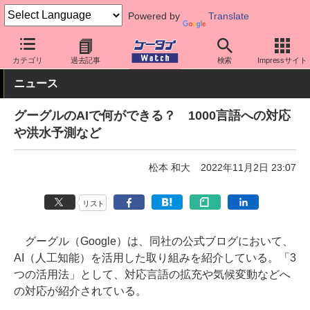
Powered by
Translate
ケータイ Watch
業界動向
Google
カテゴリ
過去記事
検索
Impressサイト
ニュース
グーグルのAIで何ができる？ 1000言語への対応
や洪水予測など
松本 和大
2022年11月2日 23:07
リスト
グーグル（Google）は、同社の公式ブログにおいて、
AI（人工知能）を活用した取り組みを紹介している。「3
つの活用法」として、対応言語の拡充や気候変動などへ
の対応が紹介されている。