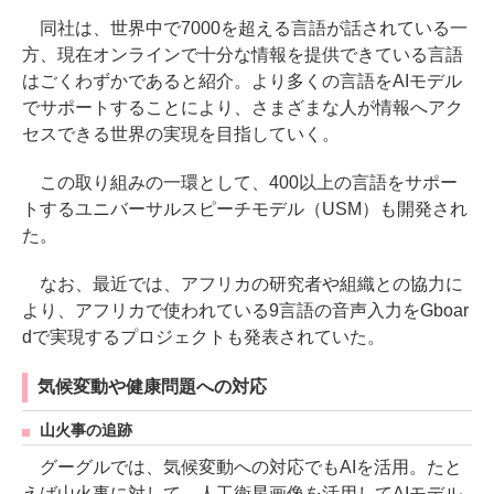
同社は、世界中で7000を超える⾔語が話されている一
方、現在オンラインで⼗分な情報を提供できている⾔語
はごくわずかであると紹介。より多くの言語をAIモデル
でサポートすることにより、さまざまな人が情報へアク
セスできる世界の実現を目指していく。
この取り組みの⼀環として、400以上の⾔語をサポー
トするユニバーサルスピーチモデル（USM）も開発され
た。
なお、最近では、アフリカの研究者や組織との協⼒に
より、アフリカで使われている9⾔語の⾳声⼊⼒をGboar
dで実現するプロジェクトも発表されていた。
気候変動や健康問題への対応
山火事の追跡
グーグルでは、気候変動への対応でもAIを活用。たと
えば山火事に対して、⼈⼯衛星画像を活⽤してAIモデル