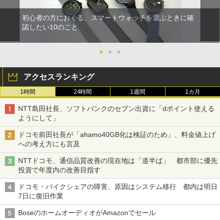
初心者の方におくる、スマートウォッチを選ぶときに確
認したい10のこと
●
●
●
アクセスランキング
1時間
24時間
1週間
1カ月
NTT島田社長、ソフトバンクのセブン出資に「dポイント使える
ようにして」
ドコモ前田社長が「ahamo40GB化は検証のため」、料金値上げ
への考え方にも言及
NTTドコモ、通信品質改善の現在地は「道半ば」 都市部に優先
投資で年度内の改善目指す
ドコモ・バイクシェアの障害、原因はシステム移行 都内は明日
7日に復旧作業
BoseのホームオーディオがAmazonでセール