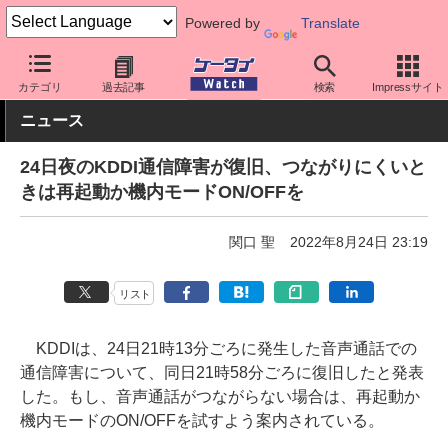
Powered by
Translate
ケータイ Watch
キャリア
au
通信障害
カテゴリ
過去記事
検索
Impressサイト
ニュース
24日夜のKDDI通信障害が復旧、つながりにくいと
きは再起動か機内モードON/OFFを
関口 聖
2022年8月24日 23:19
リスト
KDDIは、24日21時13分ごろに発生した音声通話での
通信障害について、同日21時58分ごろに復旧したと発表
した。もし、音声通話がつながらない場合は、再起動か
機内モードのON/OFFを試すよう案内されている。