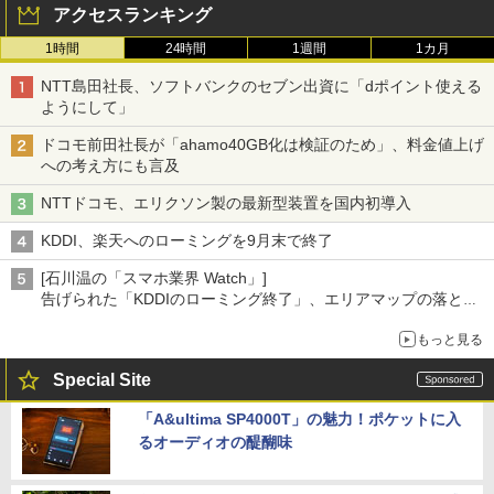
アクセスランキング
1時間
24時間
1週間
1カ月
NTT島田社長、ソフトバンクのセブン出資に「dポイント使える
ようにして」
ドコモ前田社長が「ahamo40GB化は検証のため」、料金値上げ
への考え方にも言及
NTTドコモ、エリクソン製の最新型装置を国内初導入
KDDI、楽天へのローミングを9月末で終了
[石川温の「スマホ業界 Watch」]
告げられた「KDDIのローミング終了」、エリアマップの落とし
穴と楽天モバイルの課題
もっと見る
Special Site
「A&ultima SP4000T」の魅力！ポケットに入
るオーディオの醍醐味