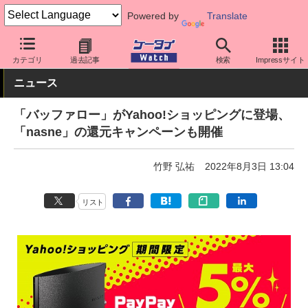
Powered by
Translate
ケータイ Watch
周辺機器/アクセサリー
その他
カテゴリ
過去記事
検索
Impressサイト
ニュース
「バッファロー」がYahoo!ショッピングに登場、
「nasne」の還元キャンペーンも開催
竹野 弘祐
2022年8月3日 13:04
リスト