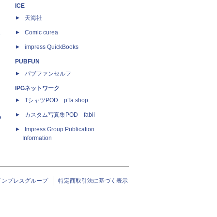
ICE
天海社
ス
Comic curea
impress QuickBooks
PUBFUN
パブファンセルフ
IPGネットワーク
TシャツPOD pTa.shop
カスタム写真集POD fabli
e
Impress Group Publication
Information
インプレスグループ
特定商取引法に基づく表示