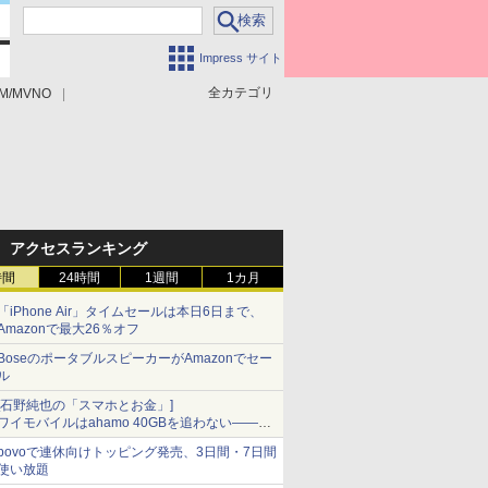
Impress サイト
全カテゴリ
M/MVNO
アクセスランキング
時間
24時間
1週間
1カ月
「iPhone Air」タイムセールは本日6日まで、
Amazonで最大26％オフ
BoseのポータブルスピーカーがAmazonでセー
ル
[石野純也の「スマホとお金」]
ワイモバイルはahamo 40GBを追わない――単
身向け「超おトク割」の安さと1年限定の注意
povoで連休向けトッピング発売、3日間・7日間
点
使い放題