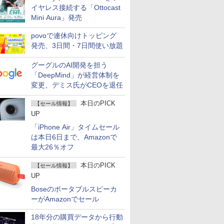
イヤレス接続する「Ottocast
Mini Aura」発売
povoで連休向けトッピング
発売、3日間・7日間使い放題
グーグルのAI開発を担う
「DeepMind」が経営体制を
変更、デミス氏がCEOを退任
本日のPICK
【セール情報】
UP
「iPhone Air」タイムセール
は本日6日まで、Amazonで
最大26％オフ
本日のPICK
【セール情報】
UP
Boseのポータブルスピーカ
ーがAmazonでセール
18年分の購買データから行動