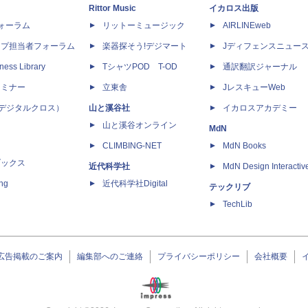
Rittor Music
イカロス出版
dフォーラム
リットーミュージック
AIRLINEweb
ップ担当者フォーラム
楽器探そう!デジマート
Jディフェンスニュー
ness Library
TシャツPOD T-OD
通訳翻訳ジャーナル
セミナー
立東舎
JレスキューWeb
 X（デジタルクロス）
山と溪谷社
イカロスアカデミー
山と溪谷オンライン
MdN
CLIMBING-NET
MdN Books
ブックス
近代科学社
MdN Design Interactiv
ing
近代科学社Digital
テックリブ
TechLib
広告掲載のご案内
編集部へのご連絡
プライバシーポリシー
会社概要