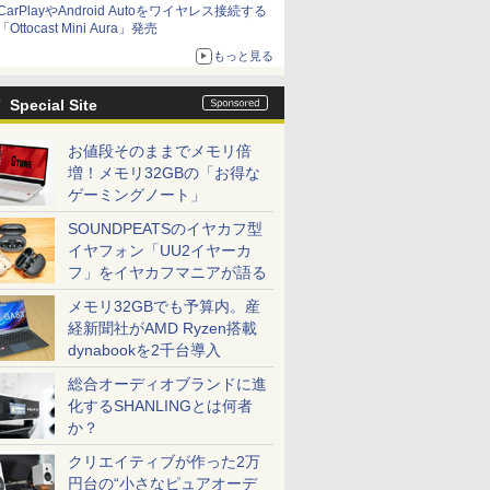
CarPlayやAndroid Autoをワイヤレス接続する
「Ottocast Mini Aura」発売
もっと見る
Special Site
お値段そのままでメモリ倍
増！メモリ32GBの「お得な
ゲーミングノート」
SOUNDPEATSのイヤカフ型
イヤフォン「UU2イヤーカ
フ」をイヤカフマニアが語る
メモリ32GBでも予算内。産
経新聞社がAMD Ryzen搭載
dynabookを2千台導入
総合オーディオブランドに進
化するSHANLINGとは何者
か？
クリエイティブが作った2万
円台の“小さなピュアオーデ