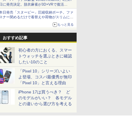
日に発売決定。脱衣麻雀が3D×VRで復活
発売から2週間は20%オフになるセールが実施
本日発売「スヌーピー」圧縮収納ポーチ。ファ
スナー閉めるだけで着替えや荷物がスリムにま
とまる
もっと見る
おすすめ記事
初心者の方におくる、スマー
トウォッチを選ぶときに確認
したい10のこと
「Pixel 10」シリーズいよい
よ登場、コスパ最優秀が無印
「Pixel 10」と言える理由
iPhone 17は買うべき？ ど
のモデルがいい？ 各モデル
との違いから選び方を考える