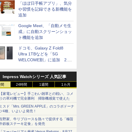
「ほぼ日手帳アプリ」、気分
や習慣を記録できる新機能を
追加
Google Meet、「自動メモ生
成」に自動スクリーンショッ
ト機能を追加
ドコモ、Galaxy Z Fold8
Ultra 1TBなどを「5G
WELCOME割」に追加 2.2
万円引き
Impress Watchシリーズ 人気記事
時間
24時間
1週間
1カ月
【家電レビュー】手ごわい雑草との戦い、コメ
リの草刈機で完全勝利 掃除機感覚で使えた
ミスド「Mrs. GREEN APPLE」のコラボドーナ
ツ4種、いよいよ発売！
吉野家、牛リブロースを熱々で提供する「極旨
牛鉄板ステーキ定食」を発売
「スーパーリアル麻雀 Venus Returns」8月27