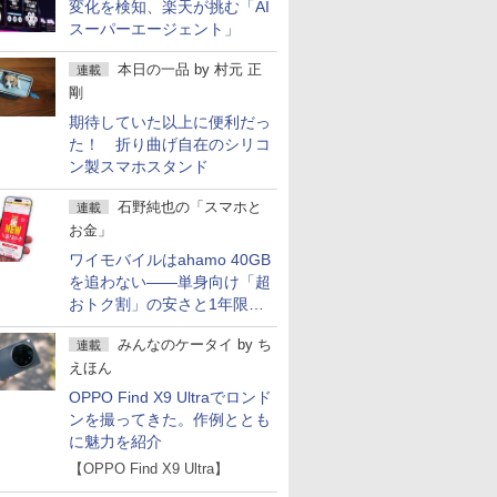
変化を検知、楽天が挑む「AI
スーパーエージェント」
本日の一品
by
村元 正
連載
剛
期待していた以上に便利だっ
た！ 折り曲げ自在のシリコ
ン製スマホスタンド
石野純也の「スマホと
連載
お金」
ワイモバイルはahamo 40GB
を追わない――単身向け「超
おトク割」の安さと1年限定
の注意点
みんなのケータイ
by
ち
連載
えほん
OPPO Find X9 Ultraでロンド
ンを撮ってきた。作例ととも
に魅力を紹介
【OPPO Find X9 Ultra】