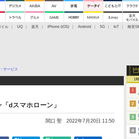
バイル
UQ
楽天
iPhone (iOS)
Android
5G
IoT
格安SI
アクセサリー
業界動向
法人向け
最新技術/その他
・サービス
1
ン「dスマホローン」
関口 聖
2022年7月20日 11:50