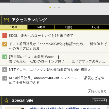
●
●
●
アクセスランキング
1時間
24時間
1週間
1カ月
KDDI、楽天へのローミングを9月末で終了
ドコモ前田社長が「ahamo40GB化は検証のため」、料金値上げ
への考え方にも言及
[石川温の「スマホ業界 Watch」]
告げられた「KDDIのローミング終了」、エリアマップの落とし
穴と楽天モバイルの課題
NTTドコモ、エリクソン製の最新型装置を国内初導入
KDDI松田社長、ahamoの40GBキャンペーンに「品質などを含
めて十分対抗できる」
もっと見る
Special Site
性能の良いお得な中古PC情報はこのページで