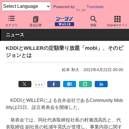
Powered by
Translate
ケータイ Watch
キャリア
au
アプリ・サービス
カテゴリ
過去記事
検索
Impressサイト
ニュース
KDDIとWILLERの定額乗り放題「mobi」、そのビ
ジョンとは
松本 和大
2022年4月22日 00:00
リスト
KDDIとWILLERによる合弁会社であるCommunity Mob
ilityは21日、設立発表会を開催した。
発表会では、同社代表取締役社長の村瀨茂高氏と、代
表取締役 副社長の松浦年晃氏が登壇し、事業内容に関す