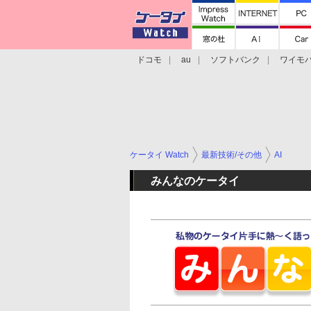
ドコモ
au
ソフトバンク
ワイモ
格安スマホ/SIMフリースマホ
周辺機器/
ケータイ Watch
最新技術/その他
AI
みんなのケータイ