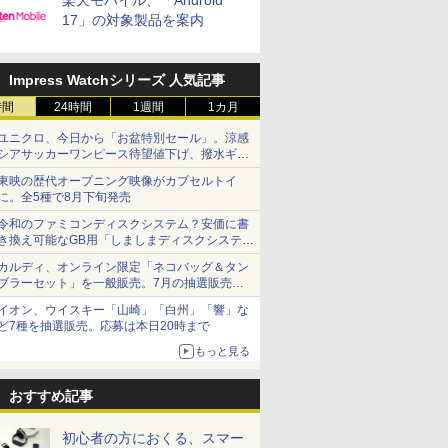
楽天モバイル、「Android
17」の対象製品を案内
Impress Watchシリーズ 人気記事
時間
24時間
1週間
1カ月
ユニクロ、今日から「お盆特別セール」。涼感
シアサッカーワンピース待望値下げ、撥水ギア
ショーツは1990円に
東映の歴代オープニング映像がカプセルトイ
に。全5種で8月下旬発売
令和のファミコンディスクシステム？安価に書
き換え可能なGB用「しましまディスクシステ
ム」
カルディ、オンライン限定「ネコバッグ＆タン
ブラーセット」を一般販売。7月の抽選販売の
当選無効分
イオン、ウイスキー「山崎」「白州」「響」な
ど7種を抽選販売。応募は本日20時まで
もっと見る
おすすめ記事
初心者の方におくる、スマー