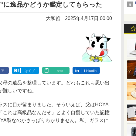
先生”に逸品かどうか鑑定してもらった
大和哲
2025年4月17日 00:00
ェア
はてブ
note
LinkedIn
母の遺品を整理しています。どれもこれも思い出
が難しいですね。
スに目が留まりました。そういえば、父はHOYA
「これは高級品なんだぞ」とよく自慢していた記憶
OYA製なのかさっぱりわかりません。私、ガラスに
。