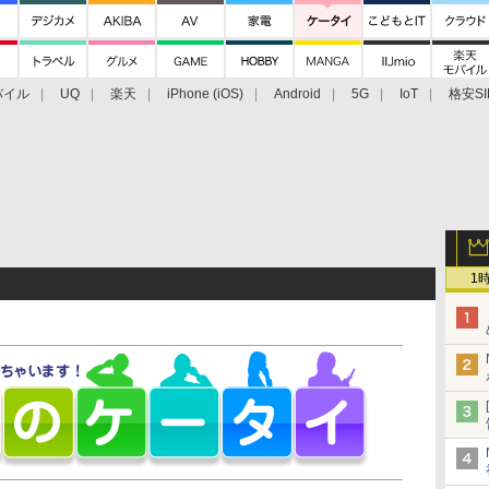
バイル
UQ
楽天
iPhone (iOS)
Android
5G
IoT
格安SI
アクセサリー
業界動向
法人向け
最新技術/その他
1