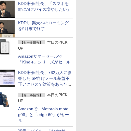
KDDI松田社長、「スマホを
軸にAIデバイス増やしたい」
KDDI、楽天へのローミング
を9月末で終了
本日のPICK
【セール情報】
UP
Amazonサマーセールで
「Kindle」シリーズがセール
KDDI松田社長、762万人に影
響したISP向けメール基盤不
正アクセスで対策をあらため
て説明
本日のPICK
【セール情報】
UP
Amazonで「Motorola moto
g06」と「edge 60」がセー
ル