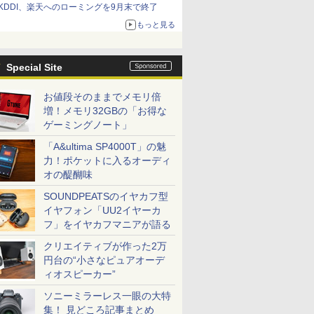
KDDI、楽天へのローミングを9月末で終了
もっと見る
Special Site
お値段そのままでメモリ倍
増！メモリ32GBの「お得な
ゲーミングノート」
「A&ultima SP4000T」の魅
力！ポケットに入るオーディ
オの醍醐味
SOUNDPEATSのイヤカフ型
イヤフォン「UU2イヤーカ
フ」をイヤカフマニアが語る
クリエイティブが作った2万
円台の“小さなピュアオーデ
ィオスピーカー”
ソニーミラーレス一眼の大特
集！ 見どころ記事まとめ