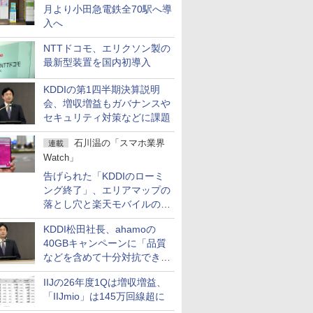
月より小田急電鉄全70駅へ導
入へ
NTTドコモ、エリクソン製の
最新型装置を国内初導入
KDDIの第1四半期決算説明
会、増収増益もガバナンスや
セキュリティ対策などに課題
石川温の「スマホ業界
連載
Watch」
告げられた「KDDIのローミ
ング終了」、エリアマップの
落とし穴と楽天モバイルの課
題
KDDI松田社長、ahamoの
40GBキャンペーンに「品質
などを含めて十分対抗でき
る」
IIJの26年度1Qは増収増益、
「IIJmio」は145万回線超に