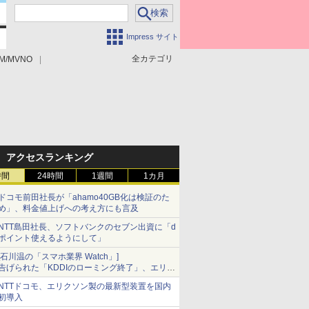
Impress サイト
全カテゴリ
M/MVNO
アクセスランキング
時間
24時間
1週間
1カ月
ドコモ前田社長が「ahamo40GB化は検証のた
め」、料金値上げへの考え方にも言及
NTT島田社長、ソフトバンクのセブン出資に「d
ポイント使えるようにして」
[石川温の「スマホ業界 Watch」]
告げられた「KDDIのローミング終了」、エリア
マップの落とし穴と楽天モバイルの課題
NTTドコモ、エリクソン製の最新型装置を国内
初導入