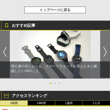
トップページに戻る
おすすめ記事
初心者の方におくる、スマートウォッチを選ぶときに確
認したい10のこと
●
●
●
アクセスランキング
1時間
24時間
1週間
1カ月