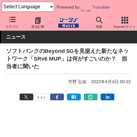
Powered by
Translate
ケータイ Watch
キャリア
ソフトバンク
ネットワーク/技術
カテゴリ
過去記事
検索
Impressサイト
ニュース
ソフトバンクのBeyond 5Gを見据えた新たなネッ
トワーク「SRv6 MUP」は何がすごいのか？ 担
当者に聞いた
竹野 弘祐
2022年4月4日 00:02
リスト