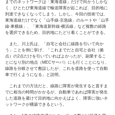
までのネットワークは「東海道線」だけで向かうしかな
く、ひとたび東海道線で輸送障害が起これば、目的地に
到達できなくなってしまう。しかし、今回の技術では、
東海道線だけでなく「山手線-京急線」のルートや「山手
線-東横線」、「東海道新幹線-横浜線」など複数の経路
を選択できるため、目的地にたどり着くことができる。
また、川上氏は、「自宅と会社に線路を引いて向か
う」ことを例に挙げ、「これまでだと自宅と会社（拠
点）の2点だけを引いていればよかったが、副業するこ
とになり別の地点（MECサーバ）にも行くことになり、
線路を分岐させて敷設したが、これを道路を使って自動
車で行くようになる」と説明。
これまでの方法だと、線路に障害が発生すると直すま
でに相当の時間がかかるが、自動車であれば障害が発生
した道路を避けて目的地に向かえばよく、障害に強いネ
ットワークが構築できるという。