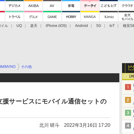
バイル
UQ
楽天
iPhone (iOS)
Android
5G
IoT
格安SI
アクセサリー
業界動向
法人向け
最新技術/その他
IM/MVNO
その他
1
ク支援サービスにモバイル通信セットの
北川 研斗
2022年3月16日 17:20