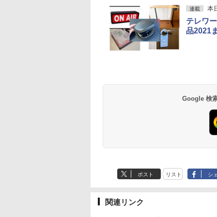
本
連載
テレワー
品202
Google
ポスト
リスト
シ
関連リンク