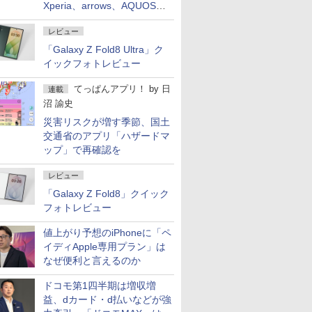
Xperia、arrows、AQUOSな
ど注目機種の特徴は
レビュー
「Galaxy Z Fold8 Ultra」ク
イックフォトレビュー
てっぱんアプリ！
by
日
連載
沼 諭史
災害リスクが増す季節、国土
交通省のアプリ「ハザードマ
ップ」で再確認を
レビュー
「Galaxy Z Fold8」クイック
フォトレビュー
値上がり予想のiPhoneに「ペ
イディApple専用プラン」は
なぜ便利と言えるのか
ドコモ第1四半期は増収増
益、dカード・d払いなどが強