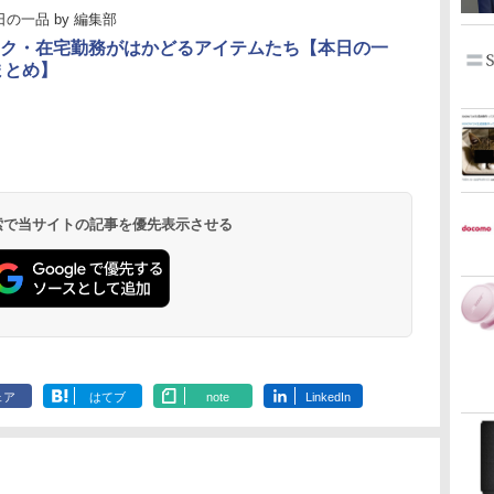
日の一品
by
編集部
ク・在宅勤務がはかどるアイテムたち【本日の一
1まとめ】
 検索で当サイトの記事を優先表示させる
ェア
はてブ
note
LinkedIn