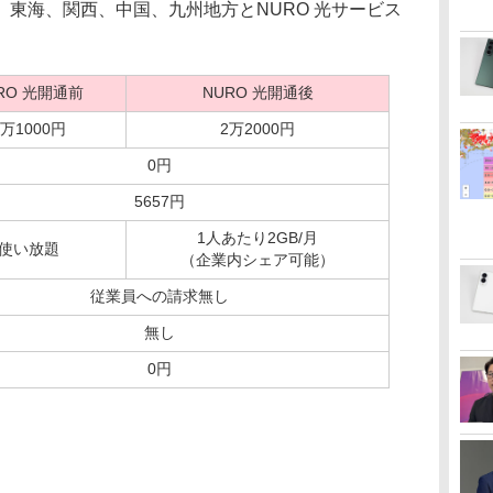
東海、関西、中国、九州地方とNURO 光サービス
RO 光開通前
NURO 光開通後
1万1000円
2万2000円
0円
5657円
1人あたり2GB/月
使い放題
（企業内シェア可能）
従業員への請求無し
無し
0円