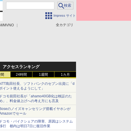
Impress サイト
全カテゴリ
M/MVNO
アクセスランキング
時間
24時間
1週間
1カ月
NTT島田社長、ソフトバンクのセブン出資に「d
ポイント使えるようにして」
ドコモ前田社長が「ahamo40GB化は検証のた
め」、料金値上げへの考え方にも言及
Boseのノイズキャンセリング搭載イヤホンが
Amazonでセール
ドコモ・バイクシェアの障害、原因はシステム
移行 都内は明日7日に復旧作業