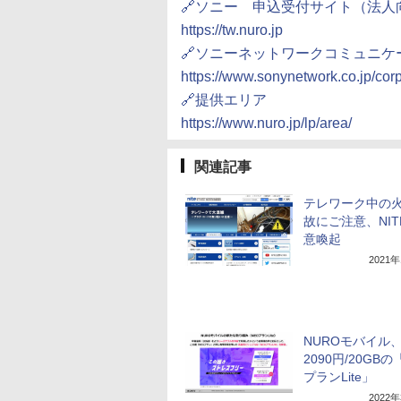
🔗ソニー 申込受付サイト（法人
https://tw.nuro.jp
🔗ソニーネットワークコミュニ
https://www.sonynetwork.co.jp/co
🔗提供エリア
https://www.nuro.jp/lp/area/
関連記事
テレワーク中の
故にご注意、NIT
意喚起
2021
NUROモバイル
2090円/20GBの
プランLite」
2022