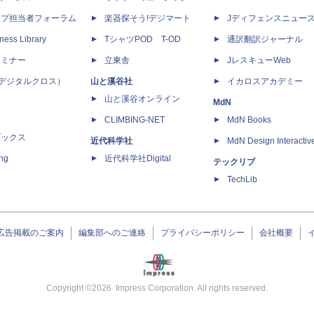
ップ担当者フォーラム
楽器探そう!デジマート
Jディフェンスニュー
ness Library
TシャツPOD T-OD
通訳翻訳ジャーナル
セミナー
立東舎
JレスキューWeb
 X（デジタルクロス）
山と溪谷社
イカロスアカデミー
山と溪谷オンライン
MdN
CLIMBING-NET
MdN Books
ブックス
近代科学社
MdN Design Interactiv
ing
近代科学社Digital
テックリブ
TechLib
広告掲載のご案内
編集部へのご連絡
プライバシーポリシー
会社概要
Copyright ©
2026
Impress Corporation. All rights reserved.