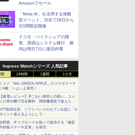
Amazonでセール
「Meta AI」を活用する体験
型イベント、渋谷で28日から
3日間限定開催
ドコモ・バイクシェアの障
害、原因はシステム移行 都
内は明日7日に復旧作業
Impress Watchシリーズ 人気記事
時間
24時間
1週間
1カ月
ミスド「Mrs. GREEN APPLE」のコラボドーナ
ツ4種、いよいよ発売！
【家電レビュー】手ごわい雑草との戦い、コメ
リの草刈機で完全勝利 掃除機感覚で使えた
NTT島田社長、ソフトバンクのセブン出資に「d
ポイント使えるようにして」
吉野家、牛リブロースを熱々で提供する「極旨
牛鉄板ステーキ定食」を発売