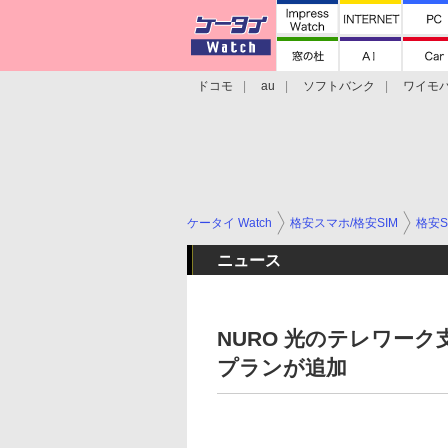
ドコモ
au
ソフトバンク
ワイモ
格安スマホ/SIMフリースマホ
周辺機器/
ケータイ Watch
格安スマホ/格安SIM
格安S
ニュース
NURO 光のテレワー
プランが追加