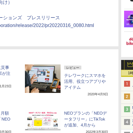
向け）
ケーションズ プレスリリース
rporation/release/2022/pr20220316_0080.html
火災事
レビュー
Eが注
1
テレワークにスマホを
活用、役立つアプリや
年1月23日
アイテム
2020年4月9日
、月額
NEOプランの「NEOデ
「NEO
ータフリー」にTikTok
が追加、4月から
年3月30日
2022年3月30日