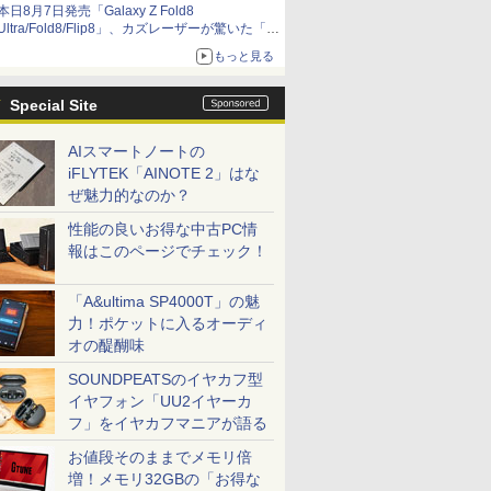
本日8月7日発売「Galaxy Z Fold8
Ultra/Fold8/Flip8」、カズレーザーが驚いた「そ
ば屋のメニュー並みの薄さ」
もっと見る
Special Site
AIスマートノートの
iFLYTEK「AINOTE 2」はな
ぜ魅力的なのか？
性能の良いお得な中古PC情
報はこのページでチェック！
「A&ultima SP4000T」の魅
力！ポケットに入るオーディ
オの醍醐味
SOUNDPEATSのイヤカフ型
イヤフォン「UU2イヤーカ
フ」をイヤカフマニアが語る
お値段そのままでメモリ倍
増！メモリ32GBの「お得な