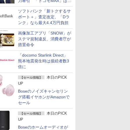
力牽引 「ドコモMAX」は
400万契約突破
ソフトバンク「新トクするサ
ポート＋」査定改定、「Dラ
ンク」なら最大4.4万円負担
画像加工アプリ「SNOW」が
ステマ規制違反、消費者庁が
措置命令
「docomo Starlink Direct」
熊本地震発生時は接続者数3
倍に
本日のPICK
【セール情報】
UP
Boseのノイズキャンセリン
グ搭載イヤホンがAmazonで
セール
本日のPICK
【セール情報】
UP
Boseのホームオーディオが