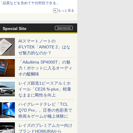
「品質などを含めて十分対抗できる」
もっと見る
Special Site
AIスマートノートの
iFLYTEK「AINOTE 2」はな
ぜ魅力的なのか？
「A&ultima SP4000T」の魅
力！ポケットに入るオーディ
オの醍醐味
レイズ鍛造1ピースアルミホ
イール「CE28 N-plus」軽量
なままに剛性を向上
ハイグレードテレビ「TCL
Q7D Pro」。圧巻の色彩美で
映画＆ゲームが極上体験に
レイズのプレミアムカー向け
ブランドHOMURAから