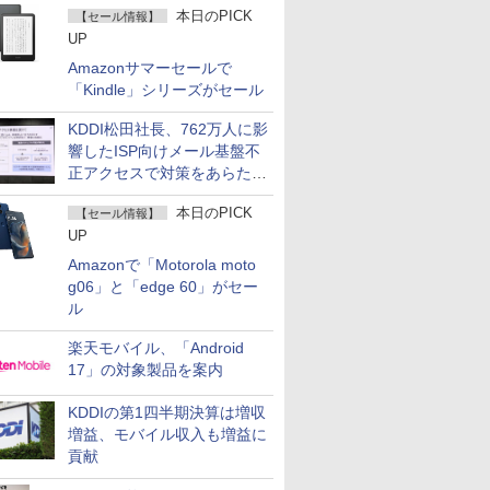
本日のPICK
【セール情報】
UP
Amazonサマーセールで
「Kindle」シリーズがセール
KDDI松田社長、762万人に影
響したISP向けメール基盤不
正アクセスで対策をあらため
て説明
本日のPICK
【セール情報】
UP
Amazonで「Motorola moto
g06」と「edge 60」がセー
ル
楽天モバイル、「Android
17」の対象製品を案内
KDDIの第1四半期決算は増収
増益、モバイル収入も増益に
貢献