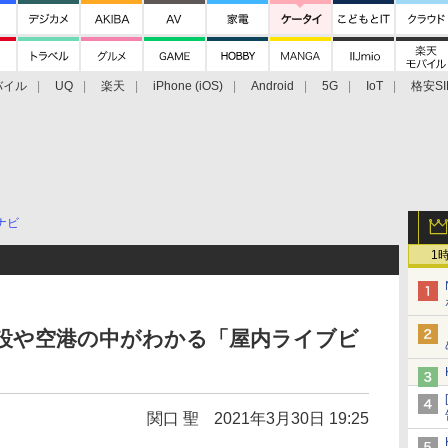
バイル
UQ
楽天
iPhone (iOS)
Android
5G
IoT
格安SI
アクセサリー
業界動向
法人向け
最新技術/その他
ナビ
1
業施設や空港の中がわかる「屋内ライブビ
関口 聖
2021年3月30日 19:25