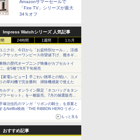
Amazonサマーセールで
「Fire TV」シリーズが最大
34％オフ
Impress Watchシリーズ 人気記事
時間
24時間
1週間
1カ月
ユニクロ、今日から「お盆特別セール」。涼感
シアサッカーワンピース待望値下げ、撥水ギア
ショーツは1990円に
東映の歴代オープニング映像がカプセルトイ
に。全5種で8月下旬発売
【家電レビュー】手ごわい雑草との戦い、コメ
リの草刈機で完全勝利 掃除機感覚で使えた
カルディ、オンライン限定「ネコバッグ＆タン
ブラーセット」を一般販売。7月の抽選販売の
当選無効分
手塚治虫氏のマンガ「リボンの騎士」を原案と
するNetflix映画「THE RIBBON HERO リボンヒ
ーロー」本日配信開始
もっと見る
おすすめ記事