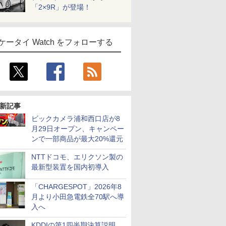
「2×9R」が登場！
ケータイ Watch をフォローする
新記事
ビックカメラ浦和西口店が8
月29日オープン、キャンペー
ンで一部商品が最大20%還元
NTTドコモ、エリクソン製の
最新型装置を国内初導入
「CHARGESPOT」2026年8
月より小田急電鉄全70駅へ導
入へ
KDDIの第1四半期決算説明