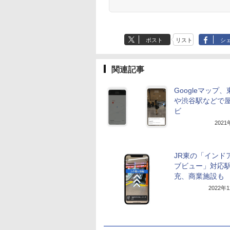
ポスト
リスト
シ
関連記事
Googleマップ
や渋谷駅などで
ビ
202
JR東の「インド
ブビュー」対応
充、商業施設も
2022年