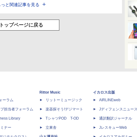
もっと関連記事を見る
トップページに戻る
Rittor Music
イカロス出版
dフォーラム
リットーミュージック
AIRLINEweb
ップ担当者フォーラム
楽器探そう!デジマート
Jディフェンスニュー
ness Library
TシャツPOD T-OD
通訳翻訳ジャーナル
セミナー
立東舎
JレスキューWeb
 X（デジタルクロス）
山と溪谷社
イカロスアカデミー