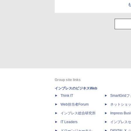
Group site links
インプレスのビジネスWeb
Think IT
SmartGri
Web担当者Forum
ネットショ
インプレス総合研究所
Impress Busi
IT Leaders
インプレス
ドローンジャーナル
DIGITAL