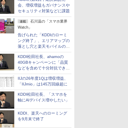
会、増収増益もガバナンスや
セキュリティ対策などに課題
石川温の「スマホ業界
連載
Watch」
告げられた「KDDIのローミ
ング終了」、エリアマップの
落とし穴と楽天モバイルの課
題
KDDI松田社長、ahamoの
40GBキャンペーンに「品質
などを含めて十分対抗でき
る」
IIJの26年度1Qは増収増益、
「IIJmio」は145万回線超に
KDDI松田社長、「スマホを
軸にAIデバイス増やしたい」
KDDI、楽天へのローミング
を9月末で終了