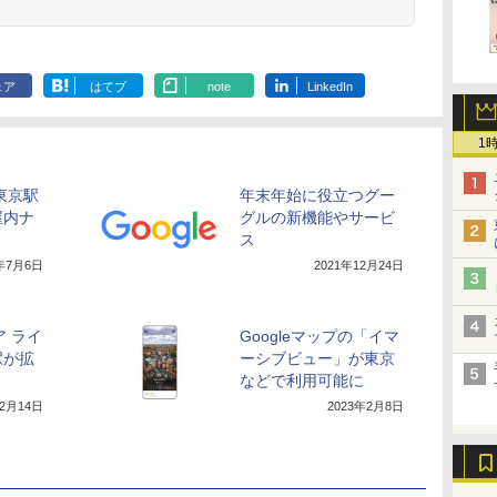
ェア
はてブ
note
LinkedIn
1
、東京駅
年末年始に役立つグー
屋内ナ
グルの新機能やサービ
ス
1年7月6日
2021年12月24日
ア ライ
Googleマップの「イマ
駅が拡
ーシブビュー」が東京
などで利用可能に
12月14日
2023年2月8日