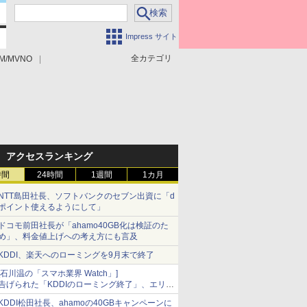
Impress サイト
全カテゴリ
M/MVNO
アクセスランキング
時間
24時間
1週間
1カ月
NTT島田社長、ソフトバンクのセブン出資に「d
ポイント使えるようにして」
ドコモ前田社長が「ahamo40GB化は検証のた
め」、料金値上げへの考え方にも言及
KDDI、楽天へのローミングを9月末で終了
[石川温の「スマホ業界 Watch」]
告げられた「KDDIのローミング終了」、エリア
マップの落とし穴と楽天モバイルの課題
KDDI松田社長、ahamoの40GBキャンペーンに