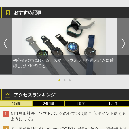
おすすめ記事
初心者の方におくる、スマートウォッチを選ぶときに確
認したい10のこと
●
●
●
アクセスランキング
1時間
24時間
1週間
1カ月
NTT島田社長、ソフトバンクのセブン出資に「dポイント使える
ようにして」
ドコモ前田社長が「ahamo40GB化は検証のため」、料金値上げ