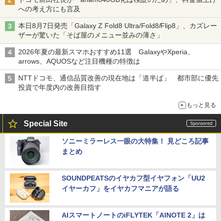
への考え方にも言及
本日8月7日発売「Galaxy Z Fold8 Ultra/Fold8/Flip8」、カズレー
ザーが驚いた「そば屋のメニュー並みの薄さ」
2026年夏の最新スマホおすすめ11選 GalaxyやXperia、
arrows、AQUOSなど注目機種の特徴は
NTTドコモ、通信品質改善の現在地は「道半ば」 都市部に優先
投資で年度内の改善目指す
もっと見る
Special Site
ソニーミラーレス一眼の大特集！ 見どころ記事
まとめ
SOUNDPEATSのイヤカフ型イヤフォン「UU2
イヤーカフ」をイヤカフマニアが語る
AIスマートノートのiFLYTEK「AINOTE 2」は