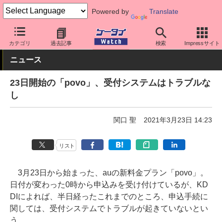
Powered by
Translate
ケータイ Watch
キャリア
au
料金プラン・割引
カテゴリ
過去記事
検索
Impressサイト
ニュース
23日開始の「povo」、受付システムはトラブルな
し
関口 聖
2021年3月23日 14:23
リスト
3月23日から始まった、auの新料金プラン「povo」。
日付が変わった0時から申込みを受け付けているが、KD
DIによれば、半日経ったこれまでのところ、申込手続に
関しては、受付システムでトラブルが起きていないとい
う。