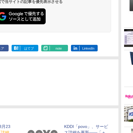
 検索で当サイトの記事を優先表示させる
ェア
はてブ
note
LinkedIn
3月23
KDDI「povo」、サービ
【詳細
ス詳細を更新――「＋