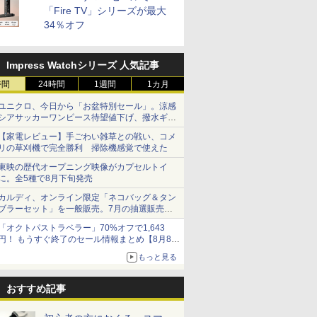
「Fire TV」シリーズが最大
34％オフ
Impress Watchシリーズ 人気記事
時間
24時間
1週間
1カ月
ユニクロ、今日から「お盆特別セール」。涼感
シアサッカーワンピース待望値下げ、撥水ギア
ショーツは1990円に
【家電レビュー】手ごわい雑草との戦い、コメ
リの草刈機で完全勝利 掃除機感覚で使えた
東映の歴代オープニング映像がカプセルトイ
に。全5種で8月下旬発売
カルディ、オンライン限定「ネコバッグ＆タン
ブラーセット」を一般販売。7月の抽選販売の
当選無効分
「オクトパストラベラー」70%オフで1,643
円！ もうすぐ終了のセール情報まとめ【8月8日
更新】
もっと見る
ニンテンドーeショップでは「大神 絶景版」が
67%オフで990円
おすすめ記事