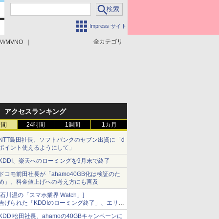
Impress サイト
全カテゴリ
M/MVNO
アクセスランキング
時間
24時間
1週間
1カ月
NTT島田社長、ソフトバンクのセブン出資に「d
ポイント使えるようにして」
KDDI、楽天へのローミングを9月末で終了
ドコモ前田社長が「ahamo40GB化は検証のた
め」、料金値上げへの考え方にも言及
[石川温の「スマホ業界 Watch」]
告げられた「KDDIのローミング終了」、エリア
マップの落とし穴と楽天モバイルの課題
KDDI松田社長、ahamoの40GBキャンペーンに