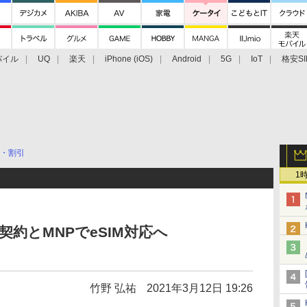
バイル
UQ
楽天
iPhone (iOS)
Android
5G
IoT
格安SI
アクセサリー
業界動向
法人向け
最新技術/その他
・割引
1
規契約とMNPでeSIM対応へ
竹野 弘祐
2021年3月12日 19:26