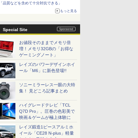
「品質などを含めて十分対抗できる」
もっと見る
Special Site
お値段そのままでメモリ倍
増！メモリ32GBの「お得な
ゲーミングノート」
レイズのパワーデザインホイ
ール「M6」に新色登場!!
ソニーミラーレス一眼の大特
集！ 見どころ記事まとめ
ハイグレードテレビ「TCL
Q7D Pro」。圧巻の色彩美で
映画＆ゲームが極上体験に
レイズ鍛造1ピースアルミホ
イール「CE28 N-plus」軽量