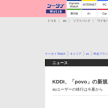
ドコモ
au
ソフトバンク
ワイモ
格安スマホ/SIMフリースマホ
周辺機器/
ケータイ Watch
キャリア
au
料金プラン
ニュース
KDDI、「povo」の新
auユーザーの移行は今夏から