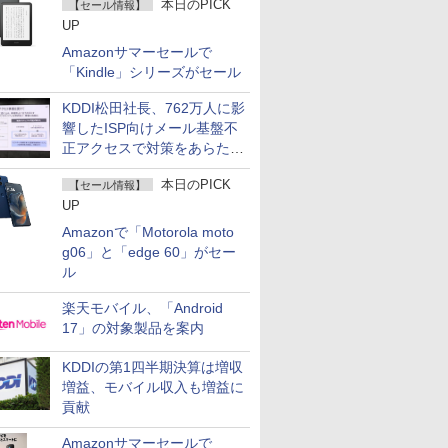
本日のPICK
【セール情報】
UP
Amazonサマーセールで
「Kindle」シリーズがセール
KDDI松田社長、762万人に影
響したISP向けメール基盤不
正アクセスで対策をあらため
て説明
本日のPICK
【セール情報】
UP
Amazonで「Motorola moto
g06」と「edge 60」がセー
ル
楽天モバイル、「Android
17」の対象製品を案内
KDDIの第1四半期決算は増収
増益、モバイル収入も増益に
貢献
Amazonサマーセールで