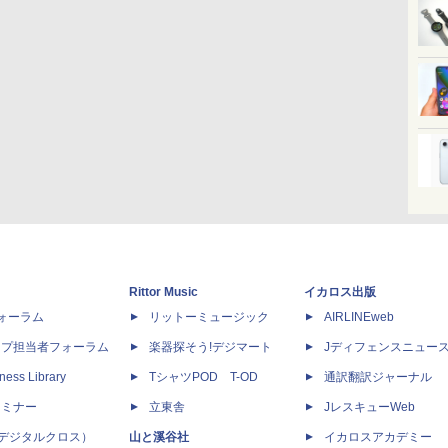
Rittor Music
イカロス出版
dフォーラム
リットーミュージック
AIRLINEweb
ップ担当者フォーラム
楽器探そう!デジマート
Jディフェンスニュー
ness Library
TシャツPOD T-OD
通訳翻訳ジャーナル
セミナー
立東舎
JレスキューWeb
 X（デジタルクロス）
山と溪谷社
イカロスアカデミー