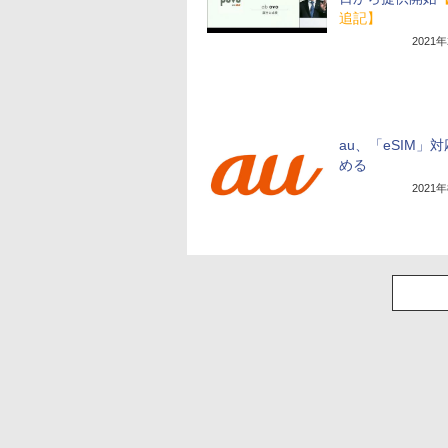
追記】
2021
au、「eSIM」
める
2021