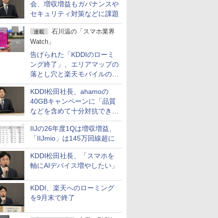
会、増収増益もガバナンスや
セキュリティ対策などに課題
石川温の「スマホ業界
連載
Watch」
告げられた「KDDIのローミ
ング終了」、エリアマップの
落とし穴と楽天モバイルの課
題
KDDI松田社長、ahamoの
40GBキャンペーンに「品質
などを含めて十分対抗でき
る」
IIJの26年度1Qは増収増益、
「IIJmio」は145万回線超に
KDDI松田社長、「スマホを
軸にAIデバイス増やしたい」
KDDI、楽天へのローミング
を9月末で終了