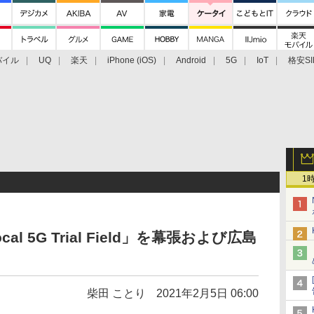
バイル
UQ
楽天
iPhone (iOS)
Android
5G
IoT
格安SI
アクセサリー
業界動向
法人向け
最新技術/その他
1
al 5G Trial Field」を幕張および広島
柴田 ことり
2021年2月5日 06:00