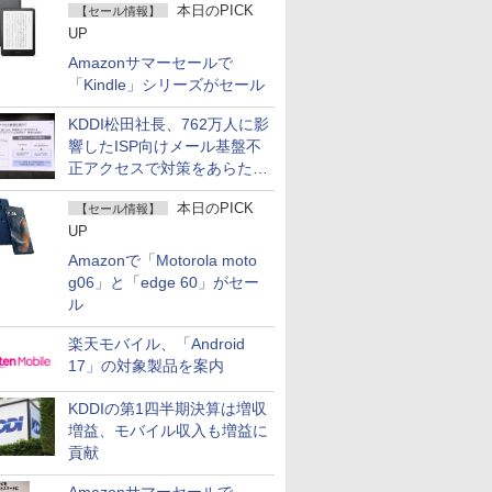
本日のPICK
【セール情報】
UP
Amazonサマーセールで
「Kindle」シリーズがセール
KDDI松田社長、762万人に影
響したISP向けメール基盤不
正アクセスで対策をあらため
て説明
本日のPICK
【セール情報】
UP
Amazonで「Motorola moto
g06」と「edge 60」がセー
ル
楽天モバイル、「Android
17」の対象製品を案内
KDDIの第1四半期決算は増収
増益、モバイル収入も増益に
貢献