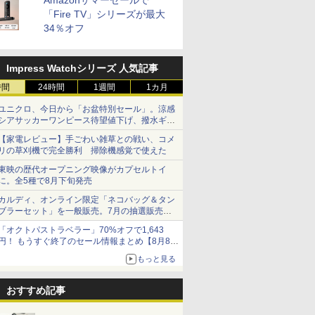
Amazonサマーセールで
「Fire TV」シリーズが最大
34％オフ
Impress Watchシリーズ 人気記事
時間
24時間
1週間
1カ月
ユニクロ、今日から「お盆特別セール」。涼感
シアサッカーワンピース待望値下げ、撥水ギア
ショーツは1990円に
【家電レビュー】手ごわい雑草との戦い、コメ
リの草刈機で完全勝利 掃除機感覚で使えた
東映の歴代オープニング映像がカプセルトイ
に。全5種で8月下旬発売
カルディ、オンライン限定「ネコバッグ＆タン
ブラーセット」を一般販売。7月の抽選販売の
当選無効分
「オクトパストラベラー」70%オフで1,643
円！ もうすぐ終了のセール情報まとめ【8月8日
更新】
もっと見る
ニンテンドーeショップでは「大神 絶景版」が
67%オフで990円
おすすめ記事