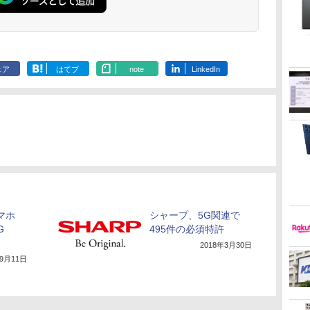
ェア
はてブ
note
LinkedIn
マホ
シャープ、5G関連で
G
495件の必須特許
2018年3月30日
年9月11日