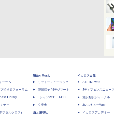
Rittor Music
イカロス出版
dフォーラム
リットーミュージック
AIRLINEweb
ップ担当者フォーラム
楽器探そう!デジマート
Jディフェンスニュー
ness Library
TシャツPOD T-OD
通訳翻訳ジャーナル
セミナー
立東舎
JレスキューWeb
 X（デジタルクロス）
山と溪谷社
イカロスアカデミー