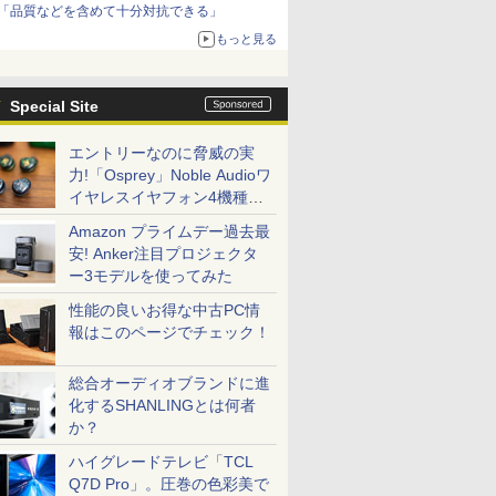
「品質などを含めて十分対抗できる」
もっと見る
Special Site
エントリーなのに脅威の実
力!「Osprey」Noble Audioワ
イヤレスイヤフォン4機種を
一気に聴く
Amazon プライムデー過去最
安! Anker注目プロジェクタ
ー3モデルを使ってみた
性能の良いお得な中古PC情
報はこのページでチェック！
総合オーディオブランドに進
化するSHANLINGとは何者
か？
ハイグレードテレビ「TCL
Q7D Pro」。圧巻の色彩美で