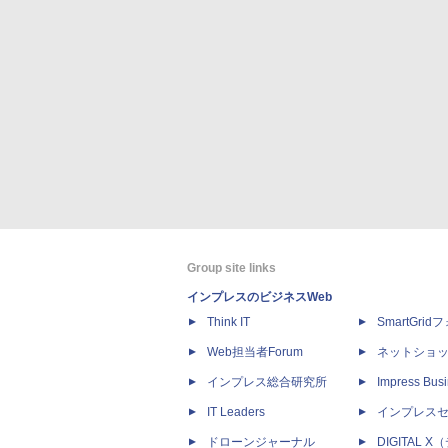
Group site links
インプレスのビジネスWeb
Think IT
SmartGri
Web担当者Forum
ネットショ
インプレス総合研究所
Impress Busi
IT Leaders
インプレス
ドローンジャーナル
DIGITAL