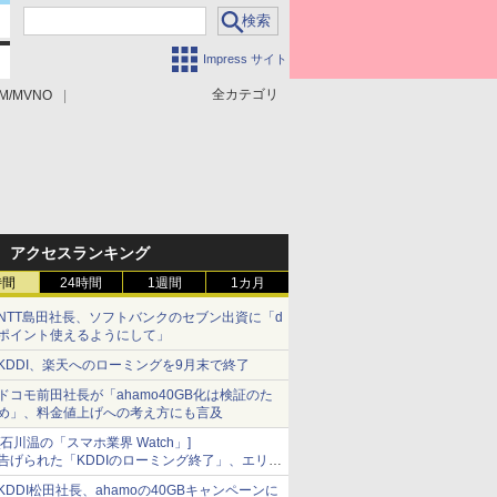
Impress サイト
全カテゴリ
M/MVNO
アクセスランキング
時間
24時間
1週間
1カ月
NTT島田社長、ソフトバンクのセブン出資に「d
ポイント使えるようにして」
KDDI、楽天へのローミングを9月末で終了
ドコモ前田社長が「ahamo40GB化は検証のた
め」、料金値上げへの考え方にも言及
[石川温の「スマホ業界 Watch」]
告げられた「KDDIのローミング終了」、エリア
マップの落とし穴と楽天モバイルの課題
KDDI松田社長、ahamoの40GBキャンペーンに