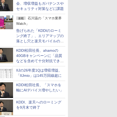
会、増収増益もガバナンスや
セキュリティ対策などに課題
石川温の「スマホ業界
連載
Watch」
告げられた「KDDIのローミ
ング終了」、エリアマップの
落とし穴と楽天モバイルの課
題
KDDI松田社長、ahamoの
40GBキャンペーンに「品質
などを含めて十分対抗でき
る」
IIJの26年度1Qは増収増益、
「IIJmio」は145万回線超に
KDDI松田社長、「スマホを
軸にAIデバイス増やしたい」
KDDI、楽天へのローミング
を9月末で終了