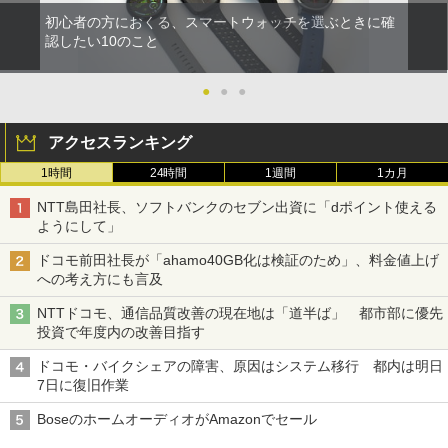
初心者の方におくる、スマートウォッチを選ぶときに確
認したい10のこと
●
●
●
アクセスランキング
1時間
24時間
1週間
1カ月
NTT島田社長、ソフトバンクのセブン出資に「dポイント使える
ようにして」
ドコモ前田社長が「ahamo40GB化は検証のため」、料金値上げ
への考え方にも言及
NTTドコモ、通信品質改善の現在地は「道半ば」 都市部に優先
投資で年度内の改善目指す
ドコモ・バイクシェアの障害、原因はシステム移行 都内は明日
7日に復旧作業
BoseのホームオーディオがAmazonでセール