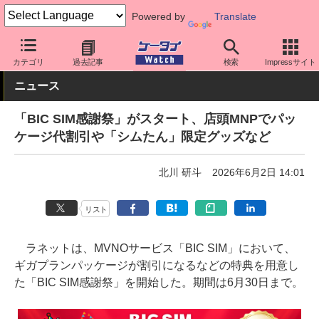
Powered by
Translate
ケータイ Watch
格安スマホ/格安SIM
格安SIM/MVNO
BIC SIM
カテゴリ
過去記事
検索
Impressサイト
ニュース
「BIC SIM感謝祭」がスタート、店頭MNPでパッ
ケージ代割引や「シムたん」限定グッズなど
北川 研斗
2026年6月2日 14:01
リスト
ラネットは、MVNOサービス「BIC SIM」において、
ギガプランパッケージが割引になるなどの特典を用意し
た「BIC SIM感謝祭」を開始した。期間は6月30日まで。