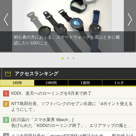
初心者の方におくる、スマートウォッチを選ぶときに確
認したい10のこと
●
●
●
アクセスランキング
1時間
24時間
1週間
1カ月
KDDI、楽天へのローミングを9月末で終了
NTT島田社長、ソフトバンクのセブン出資に「dポイント使える
ようにして」
[石川温の「スマホ業界 Watch」]
告げられた「KDDIのローミング終了」、エリアマップの落とし
穴と楽天モバイルの課題
ドコモ前田社長が「ahamo40GB化は検証のため」、料金値上げ