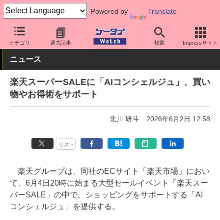
Powered by
Translate
ケータイ Watch
キャリア
楽天
アプリ・サービス
カテゴリ
過去記事
検索
Impressサイト
ニュース
楽天スーパーSALEに「AIコンシェルジュ」、買い
物やお得術をサポート
北川 研斗
2026年6月2日 12:58
リスト
楽天グループは、同社のECサイト「楽天市場」におい
て、6月4日20時に始まる大型セールイベント「楽天スー
パーSALE」の中で、ショッピングをサポートする「AI
コンシェルジュ」を提供する。