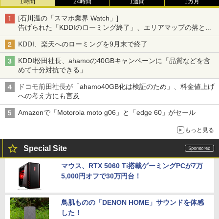
1時間
24時間
1週間
1カ月
[石川温の「スマホ業界 Watch」]
告げられた「KDDIのローミング終了」、エリアマップの落とし
穴と楽天モバイルの課題
KDDI、楽天へのローミングを9月末で終了
KDDI松田社長、ahamoの40GBキャンペーンに「品質などを含
めて十分対抗できる」
ドコモ前田社長が「ahamo40GB化は検証のため」、料金値上げ
への考え方にも言及
Amazonで「Motorola moto g06」と「edge 60」がセール
もっと見る
Special Site
マウス、RTX 5060 Ti搭載ゲーミングPCが7万
5,000円オフで30万円台！
鳥肌ものの「DENON HOME」サウンドを体感
した！