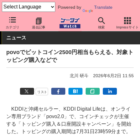
Powered by
Translate
ケータイ Watch
キャリア
au
povo
カテゴリ
過去記事
検索
Impressサイト
ニュース
povoでビットコイン2500円相当もらえる、対象ト
ッピング購入などで
北川 研斗
2026年6月2日 11:55
リスト
KDDIと沖縄セルラー、KDDI Digital Lifeは、オンライ
ン専用ブランド「povo2.0」で、コインチェックが主催
する「トッピング購入＆口座開設キャンペーン」を開始
した。トッピングの購入期間は7月31日23時59分まで。