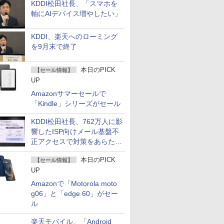
KDDI松田社長、「スマホを
軸にAIデバイス増やしたい」
KDDI、楽天へのローミング
を9月末で終了
本日のPICK
【セール情報】
UP
Amazonサマーセールで
「Kindle」シリーズがセール
KDDI松田社長、762万人に影
響したISP向けメール基盤不
正アクセスで対策をあらため
て説明
本日のPICK
【セール情報】
UP
Amazonで「Motorola moto
g06」と「edge 60」がセー
ル
楽天モバイル、「Android