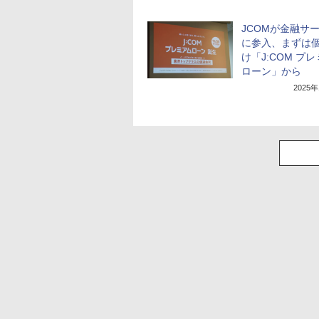
JCOMが金融サ
に参入、まずは
け「J:COM プ
ローン」から
2025