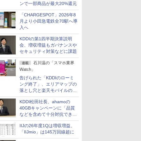
ンで一部商品が最大20%還元
「CHARGESPOT」2026年8
月より小田急電鉄全70駅へ導
入へ
KDDIの第1四半期決算説明
会、増収増益もガバナンスや
セキュリティ対策などに課題
石川温の「スマホ業界
連載
Watch」
告げられた「KDDIのローミ
ング終了」、エリアマップの
落とし穴と楽天モバイルの課
題
KDDI松田社長、ahamoの
40GBキャンペーンに「品質
などを含めて十分対抗でき
る」
IIJの26年度1Qは増収増益、
「IIJmio」は145万回線超に