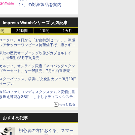
17」の対象製品を案内
Impress Watchシリーズ 人気記事
時間
24時間
1週間
1カ月
ユニクロ、今日から「お盆特別セール」。涼感
シアサッカーワンピース待望値下げ、撥水ギア
ショーツは1990円に
東映の歴代オープニング映像がカプセルトイ
に。全5種で8月下旬発売
カルディ、オンライン限定「ネコバッグ＆タン
ブラーセット」を一般販売。7月の抽選販売の
当選無効分
スターバックス、横浜に“文化財カフェ”8月10日
オープン
令和のファミコンディスクシステム？安価に書
き換え可能なGB用「しましまディスクシステ
ム」
もっと見る
おすすめ記事
初心者の方におくる、スマー