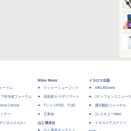
Rittor Music
イカロス出版
dフォーラム
リットーミュージック
AIRLINEweb
ップ担当者フォーラム
楽器探そう!デジマート
Jディフェンスニュー
ness Library
TシャツPOD T-OD
通訳翻訳ジャーナル
セミナー
立東舎
JレスキューWeb
 X（デジタルクロス）
山と溪谷社
イカロスアカデミー
山と溪谷オンライン