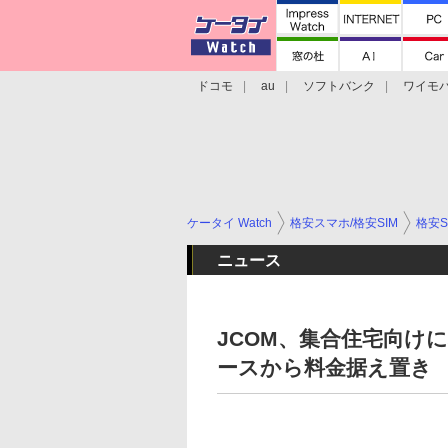
ドコモ
au
ソフトバンク
ワイモ
格安スマホ/SIMフリースマホ
周辺機器/
ケータイ Watch
格安スマホ/格安SIM
格安S
ニュース
JCOM、集合住宅向けに
ースから料金据え置き