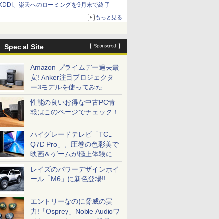
KDDI、楽天へのローミングを9月末で終了
もっと見る
Special Site
Amazon プライムデー過去最
安! Anker注目プロジェクタ
ー3モデルを使ってみた
性能の良いお得な中古PC情
報はこのページでチェック！
ハイグレードテレビ「TCL
Q7D Pro」。圧巻の色彩美で
映画＆ゲームが極上体験に
レイズのパワーデザインホイ
ール「M6」に新色登場!!
エントリーなのに脅威の実
力!「Osprey」Noble Audioワ