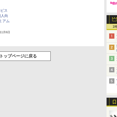
ービス
個人向
レミアム
1
年11月6日
トップページに戻る