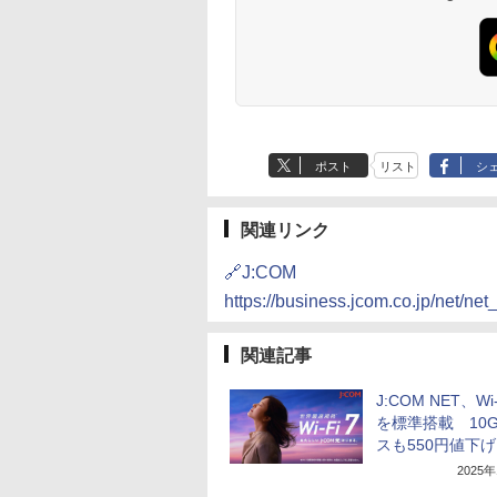
ポスト
リスト
シ
関連リンク
🔗J:COM
https://business.jcom.co.jp/net/ne
関連記事
J:COM NET、Wi-
を標準搭載 10
スも550円値下げ
2025