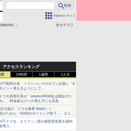
Impress サイト
全カテゴリ
M/MVNO
アクセスランキング
時間
24時間
1週間
1カ月
NTT島田社長、ソフトバンクのセブン出資に「d
ポイント使えるようにして」
ドコモ前田社長が「ahamo40GB化は検証のた
め」、料金値上げへの考え方にも言及
[石川温の「スマホ業界 Watch」]
告げられた「KDDIのローミング終了」、エリア
マップの落とし穴と楽天モバイルの課題
NTTドコモ、エリクソン製の最新型装置を国内
初導入