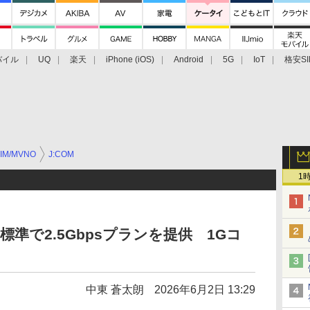
バイル
UQ
楽天
iPhone (iOS)
Android
5G
IoT
格安SI
アクセサリー
業界動向
法人向け
最新技術/その他
IM/MVNO
J:COM
1
標準で2.5Gbpsプランを提供 1Gコ
中東 蒼太朗
2026年6月2日 13:29