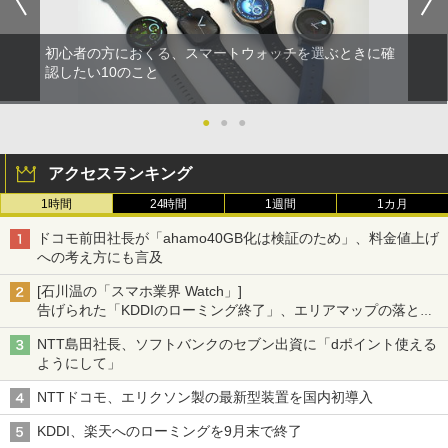
初心者の方におくる、スマートウォッチを選ぶときに確
認したい10のこと
●
●
●
アクセスランキング
1時間
24時間
1週間
1カ月
ドコモ前田社長が「ahamo40GB化は検証のため」、料金値上げ
への考え方にも言及
[石川温の「スマホ業界 Watch」]
告げられた「KDDIのローミング終了」、エリアマップの落とし
穴と楽天モバイルの課題
NTT島田社長、ソフトバンクのセブン出資に「dポイント使える
ようにして」
NTTドコモ、エリクソン製の最新型装置を国内初導入
KDDI、楽天へのローミングを9月末で終了