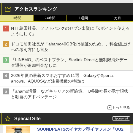
アクセスランキング
1時間
24時間
1週間
1カ月
NTT島田社長、ソフトバンクのセブン出資に「dポイント使える
ようにして」
ドコモ前田社長が「ahamo40GB化は検証のため」、料金値上げ
への考え方にも言及
「LINEMO」のベストプラン、Starlink Directと無制限海外デー
タ通信が追加料金なしに
2026年夏の最新スマホおすすめ11選 GalaxyやXperia、
arrows、AQUOSなど注目機種の特徴は
「ahamo増量」などキャリアの新施策、IIJ谷脇社長が示す現状
と独自のアドバンテージ
もっと見る
Special Site
SOUNDPEATSのイヤカフ型イヤフォン「UU2