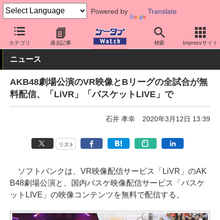
Powered by
Translate
ケータイ Watch
キャリア
ソフトバンク
アプリ・サービス
カテゴリ
過去記事
検索
Impressサイト
ニュース
AKB48劇場公演のVR映像とBリーグの全試合が無
料配信、「LiVR」「バスケットLIVE」で
石井 孝幸
2020年3月12日 13:39
リスト
ソフトバンクは、VR映像配信サービス「LiVR」のAK
B48劇場公演と、国内バスケ映像配信サービス「バスケ
ットLIVE」の映像コンテンツを無料で配信する。