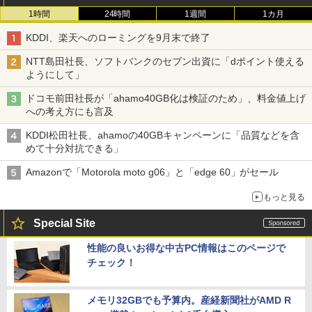
1時間
24時間
1週間
1カ月
KDDI、楽天へのローミングを9月末で終了
NTT島田社長、ソフトバンクのセブン出資に「dポイント使える
ようにして」
ドコモ前田社長が「ahamo40GB化は検証のため」、料金値上げ
への考え方にも言及
KDDI松田社長、ahamoの40GBキャンペーンに「品質などを含
めて十分対抗できる」
Amazonで「Motorola moto g06」と「edge 60」がセール
もっと見る
Special Site
性能の良いお得な中古PC情報はこのページで
チェック！
メモリ32GBでも予算内。産経新聞社がAMD R