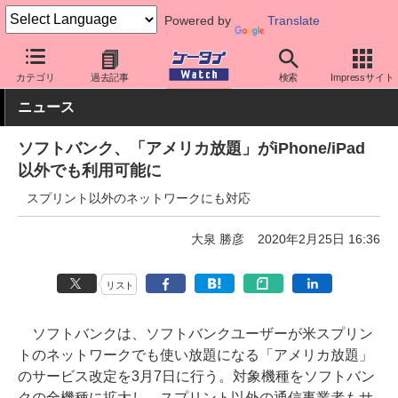
Powered by
Translate
ケータイ Watch
キャリア
ソフトバンク
料金プラン・割引
カテゴリ
過去記事
検索
Impressサイト
ニュース
ソフトバンク、「アメリカ放題」がiPhone/iPad
以外でも利用可能に
スプリント以外のネットワークにも対応
大泉 勝彦
2020年2月25日 16:36
リスト
ソフトバンクは、ソフトバンクユーザーが米スプリン
トのネットワークでも使い放題になる「アメリカ放題」
のサービス改定を3月7日に行う。対象機種をソフトバン
クの全機種に拡大し、スプリント以外の通信事業者もサ