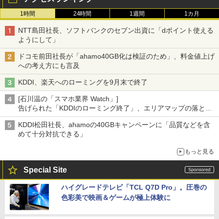
1時間
24時間
1週間
1カ月
NTT島田社長、ソフトバンクのセブン出資に「dポイント使える
ようにして」
ドコモ前田社長が「ahamo40GB化は検証のため」、料金値上げ
への考え方にも言及
KDDI、楽天へのローミングを9月末で終了
[石川温の「スマホ業界 Watch」]
告げられた「KDDIのローミング終了」、エリアマップの落とし
穴と楽天モバイルの課題
KDDI松田社長、ahamoの40GBキャンペーンに「品質などを含
めて十分対抗できる」
もっと見る
Special Site
ハイグレードテレビ「TCL Q7D Pro」。圧巻の
色彩美で映画＆ゲームが極上体験に