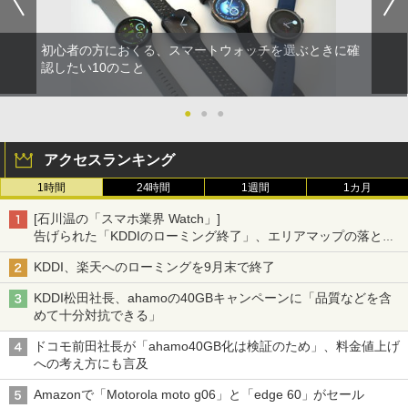
初心者の方におくる、スマートウォッチを選ぶときに確
認したい10のこと
●
●
●
アクセスランキング
1時間
24時間
1週間
1カ月
[石川温の「スマホ業界 Watch」]
告げられた「KDDIのローミング終了」、エリアマップの落とし
穴と楽天モバイルの課題
KDDI、楽天へのローミングを9月末で終了
KDDI松田社長、ahamoの40GBキャンペーンに「品質などを含
めて十分対抗できる」
ドコモ前田社長が「ahamo40GB化は検証のため」、料金値上げ
への考え方にも言及
Amazonで「Motorola moto g06」と「edge 60」がセール