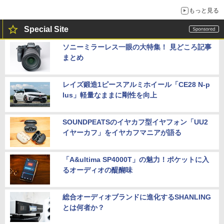
もっと見る
Special Site
ソニーミラーレス一眼の大特集！ 見どころ記事
まとめ
レイズ鍛造1ピースアルミホイール「CE28 N-p
lus」軽量なままに剛性を向上
SOUNDPEATSのイヤカフ型イヤフォン「UU2
イヤーカフ」をイヤカフマニアが語る
「A&ultima SP4000T」の魅力！ポケットに入
るオーディオの醍醐味
総合オーディオブランドに進化するSHANLING
とは何者か？