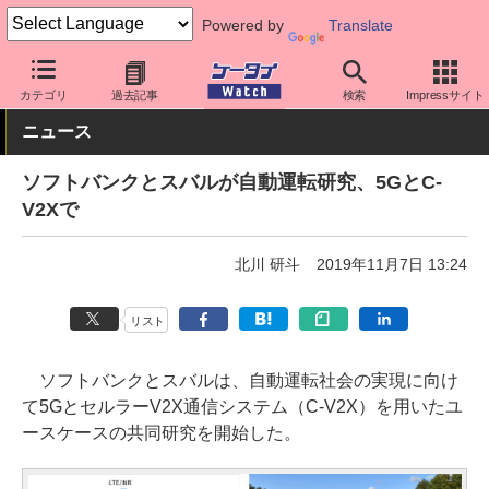
Powered by
Translate
ケータイ Watch
キャリア
ソフトバンク
5G
カテゴリ
過去記事
検索
Impressサイト
ニュース
ソフトバンクとスバルが自動運転研究、5GとC-
V2Xで
北川 研斗
2019年11月7日 13:24
リスト
ソフトバンクとスバルは、自動運転社会の実現に向け
て5GとセルラーV2X通信システム（C-V2X）を用いたユ
ースケースの共同研究を開始した。