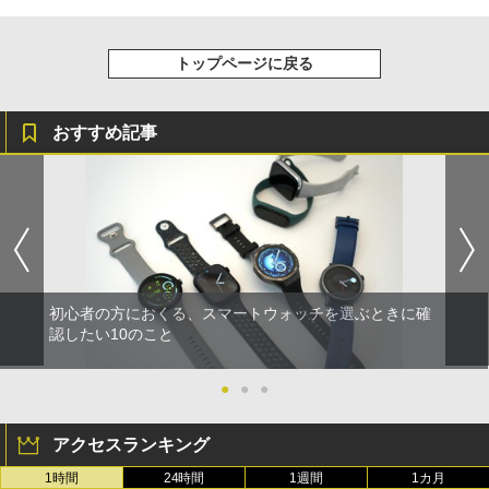
トップページに戻る
おすすめ記事
初心者の方におくる、スマートウォッチを選ぶときに確
認したい10のこと
●
●
●
アクセスランキング
1時間
24時間
1週間
1カ月