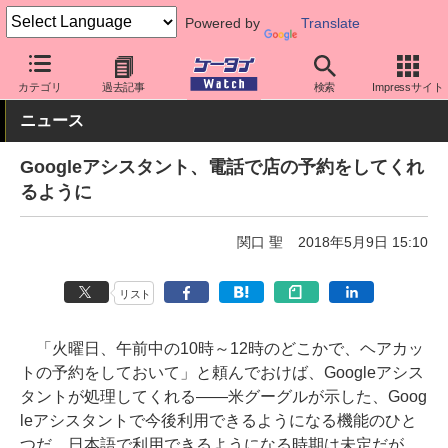
Powered by
Translate
ケータイ Watch
OS
Android
アプリ・サービス
カテゴリ
過去記事
検索
Impressサイト
ニュース
Googleアシスタント、電話で店の予約をしてくれ
るように
関口 聖
2018年5月9日 15:10
リスト
「火曜日、午前中の10時～12時のどこかで、ヘアカッ
トの予約をしておいて」と頼んでおけば、Googleアシス
タントが処理してくれる――米グーグルが示した、Goog
leアシスタントで今後利用できるようになる機能のひと
つだ。日本語で利用できるようになる時期は未定だが、