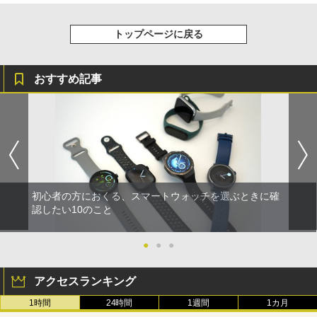
トップページに戻る
おすすめ記事
初心者の方におくる、スマートウォッチを選ぶときに確
認したい10のこと
●
●
●
アクセスランキング
1時間
24時間
1週間
1カ月