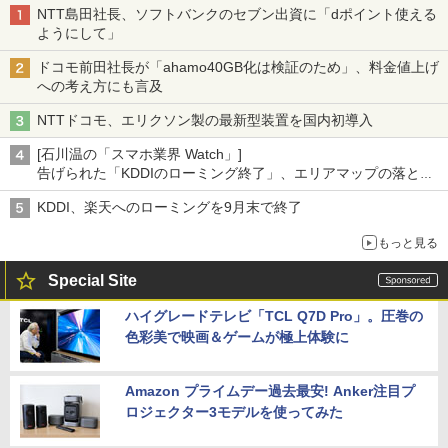
NTT島田社長、ソフトバンクのセブン出資に「dポイント使える
ようにして」
ドコモ前田社長が「ahamo40GB化は検証のため」、料金値上げ
への考え方にも言及
NTTドコモ、エリクソン製の最新型装置を国内初導入
[石川温の「スマホ業界 Watch」]
告げられた「KDDIのローミング終了」、エリアマップの落とし
穴と楽天モバイルの課題
KDDI、楽天へのローミングを9月末で終了
もっと見る
Special Site
ハイグレードテレビ「TCL Q7D Pro」。圧巻の
色彩美で映画＆ゲームが極上体験に
Amazon プライムデー過去最安! Anker注目プ
ロジェクター3モデルを使ってみた