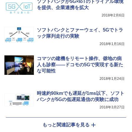
ソフトバンクが5G×IoTのトライアル環境
を提供、企業連携を拡大
2018年2月6日
ソフトバンクとファーウェイ、5Gでトラ
ック隊列走行の実験
2018年1月16日
コマツの建機をリモート操作、僻地の病
人も診察――ドコモの5Gで実現する新た
な可能性
2018年1月24日
時速約90kmでも遅延が1ms以下、ソフト
バンクが5Gの低遅延通信の実験に成功
2018年3月27日
もっと関連記事を見る