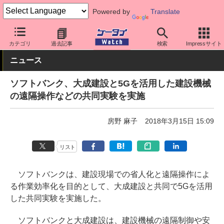
Powered by
Translate
ケータイ Watch
キャリア
ソフトバンク
ネットワーク/技術
カテゴリ
過去記事
検索
Impressサイト
ニュース
ソフトバンク、大成建設と5Gを活用した建設機械
の遠隔操作などの共同実験を実施
房野 麻子
2018年3月15日 15:09
リスト
ソフトバンクは、建設現場での省人化と遠隔操作によ
る作業効率化を目的として、大成建設と共同で5Gを活用
した共同実験を実施した。
ソフトバンクと大成建設は、建設機械の遠隔制御や安