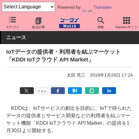
Powered by
Translate
ケータイ Watch
法人向け
IoT
カテゴリ
過去記事
検索
Impressサイト
ニュース
IoTデータの提供者・利用者を結ぶマーケット
「KDDI IoTクラウド API Market」
太田 亮三
2018年1月29日 17:24
リスト
KDDIは、IoTサービスの創出を目的に、IoTで得られた
データの提供者とサービス開発などの利用者を結ぶマー
ケット機能「KDDI IoTクラウド API Market」の提供を1
月30日より開始する。