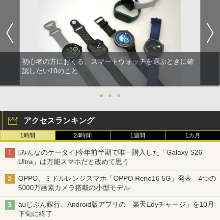
初心者の方におくる、スマートウォッチを選ぶときに確
認したい10のこと
●
●
●
アクセスランキング
1時間
24時間
1週間
1カ月
[みんなのケータイ]今年前半期で唯一購入した「Galaxy S26
Ultra」は万能スマホだと改めて思う
OPPO、ミドルレンジスマホ「OPPO Reno16 5G」発表 4つの
5000万画素カメラ搭載の小型モデル
auじぶん銀行、Android版アプリの「楽天Edyチャージ」を10月
下旬に終了