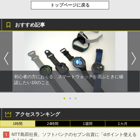
トップページに戻る
おすすめ記事
初心者の方におくる、スマートウォッチを選ぶときに確
認したい10のこと
●
●
●
アクセスランキング
1時間
24時間
1週間
1カ月
NTT島田社長、ソフトバンクのセブン出資に「dポイント使える