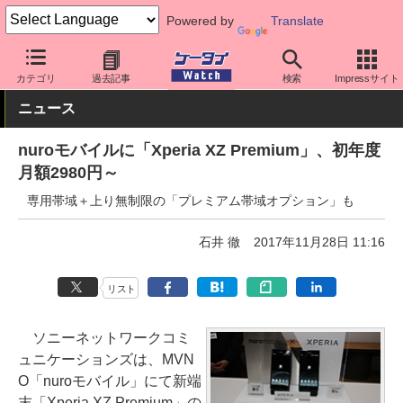
Powered by
Translate
ケータイ Watch
格安スマホ/格安SIM
格安SIM/MVNO
料金プラ
カテゴリ
過去記事
検索
Impressサイト
ニュース
nuroモバイルに「Xperia XZ Premium」、初年度
月額2980円～
専用帯域＋上り無制限の「プレミアム帯域オプション」も
石井 徹
2017年11月28日 11:16
リスト
ソニーネットワークコミ
ュニケーションズは、MVN
O「nuroモバイル」にて新端
末「Xperia XZ Premium」の