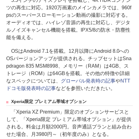
5.5インチのディスプレイを搭載し、4K HDRコンテン
ツの再生に対応。1920万画素のメインカメラでは、960f
psのスーパースローモーション動画の撮影に対応する。
オーディオでは、ハイレゾ音源の再生に対応し、デジタ
ルノイズキャンセル機能を搭載。IPX5/8の防水・防塵性
能を備える。
OSはAndroid 7.1を搭載。12月以降にAndroid 8.0への
OSバージョンアップが提供される。チップセットはSna
pdragon 835 MSM8998、メモリー（RAM）は4GB、ス
トレージ（ROM）は64GBを搭載。その他の特徴や詳細
なスペックについては、
グローバル発表時の記事
や
NTT
ドコモ版発表時の記事
などを参照いただきたい。
Xperia限定 プレミアム帯域オプション
「Xperia XZ Premium」限定のオプションサービスと
して、「Xperia限定 プレミアム帯域オプション」が提供
される。料金は月額2000円。音声通話プランと組み合わ
せた場合、月3980円～（初年度のみ）となる。