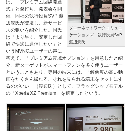
は、「プレミアム回線開通
式」と銘打ち、発表会を開
催。同社の執行役員SVP 渡
辺潤氏が登壇し、新サービ
ソニーネットワークコミュニ
スの狙いを紹介した。同氏
ケーションズ 執行役員SVP
は「より早く、安定した回
渡辺潤氏
線で快適に通信したい」と
いうMVNOユーザーの声に
答えて、「プレミアム帯域オプション」を用意したと紹
介。新ターゲットがスマートフォンを多く使うユーザー
ということもあり、専用の端末には、「解像度の高い動
画をたくさん撮れる、それを見られる端末をセットにす
るのがいい」（渡辺氏）として、フラッグシップモデル
の「Xperia XZ Premium」を選定したという。