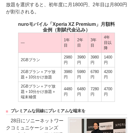
放題を選択すると、初年度に月1800円、2年目は月800円
が割引される。
nuroモバイル「Xperia XZ Premium」月額料
金例（割賦代金込み）
4年
1年
2年
3年
―
目以
目
目
目
降
2980
3980
3980
1400
2GBプラン
円
円
円
円
2GBプラン＋アゲ放
3980
5980
6780
4200
題＋10分かけ放題
円
円
円
円
2GBプラン＋アゲ放
4480
6480
7280
4700
題＋10分かけ放題＋
円
円
円
円
端末補償
プレミアムな回線にプレミアムな端末を
28日にソニーネットワー
クコミュニケーションズ