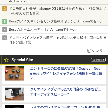
ようにして」
ドコモ前田社長が「ahamo40GB化は検証のため」、料金値上げ
への考え方にも言及
Boseのノイズキャンセリング搭載イヤホンがAmazonでセール
BoseのホームオーディオがAmazonでセール
ドコモ・バイクシェアの障害、原因はシステム移行 都内は明日
7日に復旧作業
もっと見る
Special Site
エントリーなのに脅威の実力!「Osprey」Nobl
e Audioワイヤレスイヤフォン4機種を一気に聴
く
クリエイティブが作った2万円台の“小さなピュ
アオーディオスピーカー”
レイズのプレミアムカー向けブランドHOMUR