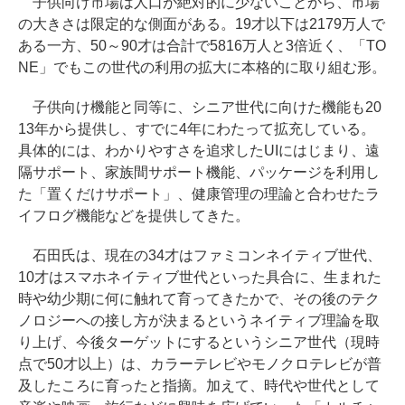
子供向け市場は人口が絶対的に少ないことから、市場
の大きさは限定的な側面がある。19才以下は2179万人で
ある一方、50～90才は合計で5816万人と3倍近く、「TO
NE」でもこの世代の利用の拡大に本格的に取り組む形。
子供向け機能と同等に、シニア世代に向けた機能も20
13年から提供し、すでに4年にわたって拡充している。
具体的には、わかりやすさを追求したUIにはじまり、遠
隔サポート、家族間サポート機能、パッケージを利用し
た「置くだけサポート」、健康管理の理論と合わせたラ
イフログ機能などを提供してきた。
石田氏は、現在の34才はファミコンネイティブ世代、
10才はスマホネイティブ世代といった具合に、生まれた
時や幼少期に何に触れて育ってきたかで、その後のテク
ノロジーへの接し方が決まるというネイティブ理論を取
り上げ、今後ターゲットにするというシニア世代（現時
点で50才以上）は、カラーテレビやモノクロテレビが普
及したころに育ったと指摘。加えて、時代や世代として