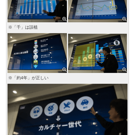
※「千」は誤植
※「約4年」が正しい