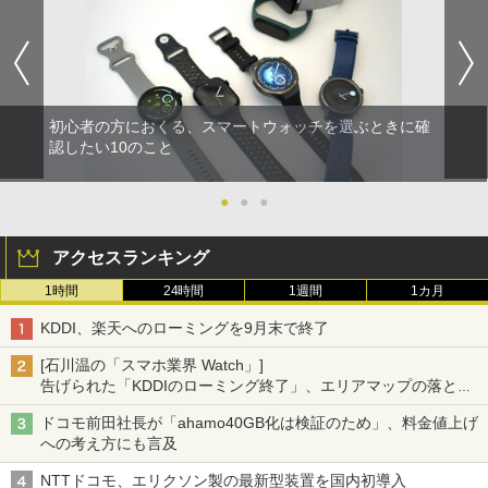
初心者の方におくる、スマートウォッチを選ぶときに確
認したい10のこと
●
●
●
アクセスランキング
1時間
24時間
1週間
1カ月
KDDI、楽天へのローミングを9月末で終了
[石川温の「スマホ業界 Watch」]
告げられた「KDDIのローミング終了」、エリアマップの落とし
穴と楽天モバイルの課題
ドコモ前田社長が「ahamo40GB化は検証のため」、料金値上げ
への考え方にも言及
NTTドコモ、エリクソン製の最新型装置を国内初導入