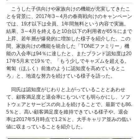
こうした子供向けや家族向けの機能が充実してきたこ
とを背景に、2017年3～4月の春商戦向けのキャンペーン
では、19才以下は全員、1年間無料という内容で実施。
結果、3～4月を終えると10台以下の利用者が65％にまで
上昇、若年層が爆発的に増加した様子を紹介した。この
間、家族向けの機能を統合した「TONEファミリー」機
能の入会率は94％に達したと、またブランド認知度は20
17年5月末で19％で、「もう少しでキャズムを超える。
匍匐（ほふく）前進のように認知度を高めているとこ
ろ」と、地道な努力を続けている様子を語った。
同氏は認知度がじわりと上がっていることとあわせ
て、顧客満足度と退会率にもついても明らかにし、ソフ
トウェアとサービスの向上を続けることで、最新でも86.
5％と、高い顧客満足度を維持できている様子や、退会
率は2017年5月時点で1.2％と、大手キャリア並みの低い
値に収まっていることを紹介した。