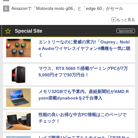
Amazonで「Motorola moto g06」と「edge 60」がセール
もっと見る
Special Site
エントリーなのに脅威の実力!「Osprey」Nobl
e Audioワイヤレスイヤフォン4機種を一気に聴
く
マウス、RTX 5060 Ti搭載ゲーミングPCが7万
5,000円オフで30万円台！
メモリ32GBでも予算内。産経新聞社がAMD R
yzen搭載dynabookを2千台導入
性能の良いお得な中古PC情報はこのページで
チェック！
レイズ鍛造1ピースアルミホイール「CE28 N-p