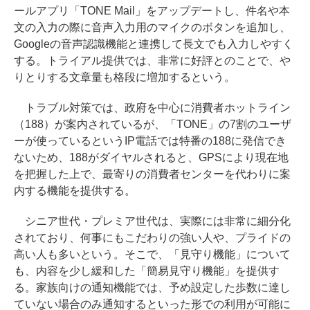
ールアプリ「TONE Mail」をアップデートし、件名や本
文の入力の際に音声入力用のマイクのボタンを追加し、
Googleの音声認識機能と連携して長文でも入力しやすく
する。トライアル提供では、非常に好評とのことで、や
りとりする文章量も格段に増加するという。
トラブル対策では、政府を中心に消費者ホットライン
（188）が案内されているが、「TONE」の7割のユーザ
ーが使っているというIP電話では特番の188に発信でき
ないため、188がダイヤルされると、GPSにより現在地
を把握した上で、最寄りの消費者センターを代わりに案
内する機能を提供する。
シニア世代・プレミア世代は、実際には非常に細分化
されており、何事にもこだわりの強い人や、プライドの
高い人も多いという。そこで、「見守り機能」について
も、内容を少し緩和した「簡易見守り機能」を提供す
る。家族向けの通知機能では、予め設定した歩数に達し
ていない場合のみ通知するといった形での利用が可能に