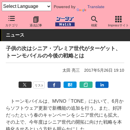
Powered by
Translate
ケータイ Watch
格安スマホ/格安SIM
格安SIM/MVNO
料金プラ
カテゴリ
過去記事
検索
Impressサイト
ニュース
子供の次はシニア・プレミア世代がターゲット、
トーンモバイルの今後の戦略とは
太田 亮三
2017年5月26日 19:10
リスト
トーンモバイルは、MVNO「TONE」において、6月か
らソフトウェア更新で新機能の追加を行う。また、好評
だったという春のキャンペーンをシニア世代にも拡大。
その上で、今年度はシニア世代の開拓に向けた戦略を本
格化させるという方針も明らかにした。