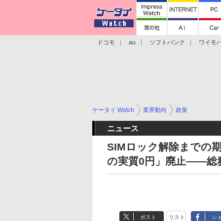
ドコモ
au
ソフトバンク
ワイモ
格安スマホ/SIMフリースマホ
周辺機器/
ケータイ Watch
業界動向
政策
ニュース
SIMロック解除までの
の実質0円」廃止――
ポスト
リスト
シ