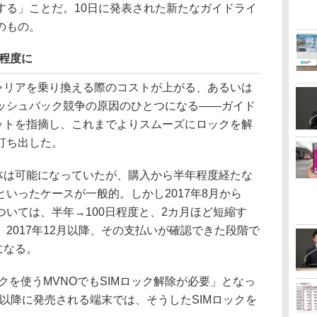
する」ことだ。10日に発表された新たなガイドライ
のもの。
日程度に
ャリアを乗り換える際のコストが上がる、あるいは
ッシュバック競争の原因のひとつになる――ガイド
リットを指摘し、これまでよりスムーズにロックを解
打ち出した。
体は可能になっていたが、購入から半年程度経たな
いったケースが一般的。しかし2017年8月から
いては、半年→100日程度と、2カ月ほど短縮す
2017年12月以降、その支払いが確認できた段階で
になる。
クを使うMVNOでもSIMロック解除が必要」となっ
1日以降に発売される端末では、そうしたSIMロックを