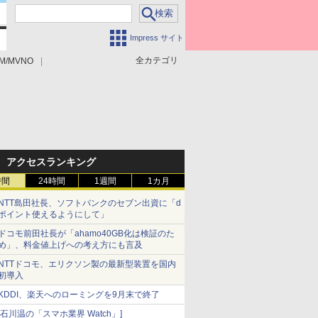
Impress サイト
全カテゴリ
M/MVNO
アクセスランキング
時間
24時間
1週間
1カ月
NTT島田社長、ソフトバンクのセブン出資に「d
ポイント使えるようにして」
ドコモ前田社長が「ahamo40GB化は検証のた
め」、料金値上げへの考え方にも言及
NTTドコモ、エリクソン製の最新型装置を国内
初導入
KDDI、楽天へのローミングを9月末で終了
[石川温の「スマホ業界 Watch」]