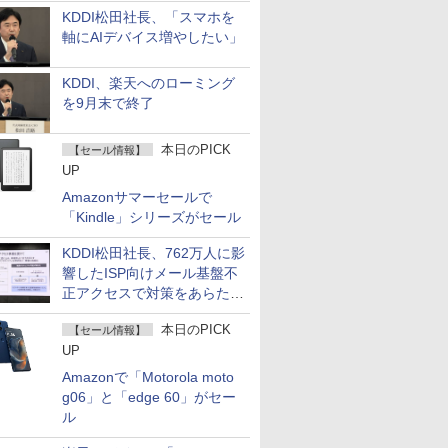
KDDI松田社長、「スマホを
軸にAIデバイス増やしたい」
KDDI、楽天へのローミング
を9月末で終了
本日のPICK
【セール情報】
UP
Amazonサマーセールで
「Kindle」シリーズがセール
KDDI松田社長、762万人に影
響したISP向けメール基盤不
正アクセスで対策をあらため
て説明
本日のPICK
【セール情報】
UP
Amazonで「Motorola moto
g06」と「edge 60」がセー
ル