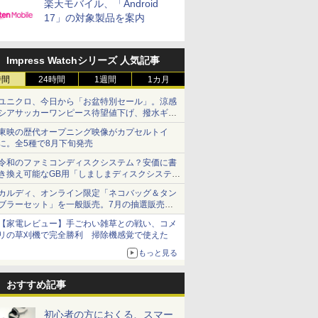
楽天モバイル、「Android
17」の対象製品を案内
Impress Watchシリーズ 人気記事
時間
24時間
1週間
1カ月
ユニクロ、今日から「お盆特別セール」。涼感
シアサッカーワンピース待望値下げ、撥水ギア
ショーツは1990円に
東映の歴代オープニング映像がカプセルトイ
に。全5種で8月下旬発売
令和のファミコンディスクシステム？安価に書
き換え可能なGB用「しましまディスクシステ
ム」
カルディ、オンライン限定「ネコバッグ＆タン
ブラーセット」を一般販売。7月の抽選販売の
当選無効分
【家電レビュー】手ごわい雑草との戦い、コメ
リの草刈機で完全勝利 掃除機感覚で使えた
もっと見る
おすすめ記事
初心者の方におくる、スマー