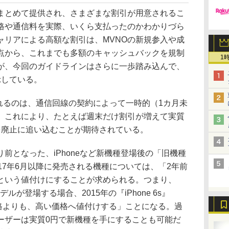
とめて提供され、さまざまな割引が用意されるこ
格や通信料を実際、いくら支払ったのかわかりづら
ャリアによる高額な割引は、MVNOの新規参入や成
点から、これまでも多額のキャッシュバックを規制
1
が、今回のガイドラインはさらに一歩踏み込んで、
示している。
れるのは、通信回線の契約によって一時的（1カ月未
。これにより、たとえば週末だけ割引が増えて実質
を廃止に追い込むことが期待されている。
となった、iPhoneなど新機種登場後の「旧機種
17年6月以降に発売される機種については、「2年前
という値付けにすることが求められる。つまり、
モデルが登場する場合、2015年の『iPhone 6s』
下取り価格よりも、高い価格へ値付けする」ことになる。過
ーザーは実質0円で新機種を手にすることも可能だ