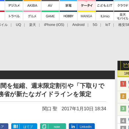
バイル
UQ
楽天
iPhone (iOS)
Android
5G
IoT
格安SI
アクセサリー
業界動向
法人向け
最新技術/その他
1
期間を短縮、週末限定割引や「下取りで
総務省が新たなガイドラインを策定
関口 聖
2017年1月10日 18:34
ェア
はてブ
note
LinkedIn