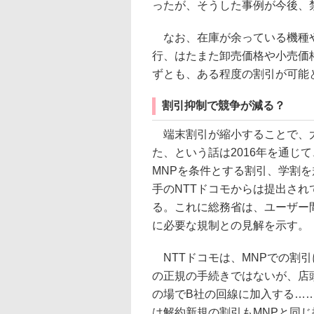
ったが、そうした事例が今後、
なお、在庫が余っている機種や
行、はたまた卸売価格や小売価
ずとも、ある程度の割引が可能
割引抑制で競争が減る？
端末割引が縮小することで、大
た、という話は2016年を通じ
MNPを条件とする割引、学割
手のNTTドコモからは提出され
る。これに総務省は、ユーザー
に必要な規制との見解を示す。
NTTドコモは、MNPでの割引
の正規の手続きではないが、店
の場でB社の回線に加入する…
は解約新規の割引もMNPと同