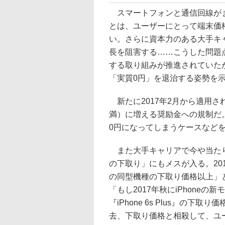
スマートフォンと通信回線がま
とは、ユーザーにとって端末価
い。さらに資本力のある大手キ
長を阻害する……こうした問題
する取り組みが推進されていた
「実質0円」を退治する姿勢を
新たに2017年2月から適用さ
満）に増える奨励金への規制だ
0円になってしまうケースなど
また大手キャリアで今や当たり前
の下取り」にもメスが入る。20
の同型機種の下取り価格以上」
「もし2017年秋にiPhoneの新
『iPhone 6s Plus』の
去、下取り価格と相殺して、ユ