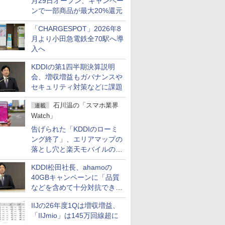
月29日オープン、キャンペー
ンで一部商品が最大20%還元
「CHARGESPOT」2026年8
月より小田急電鉄全70駅へ導
入へ
KDDIの第1四半期決算説明
会、増収増益もガバナンスや
セキュリティ対策などに課題
石川温の「スマホ業界
連載
Watch」
告げられた「KDDIのローミ
ング終了」、エリアマップの
落とし穴と楽天モバイルの課
題
KDDI松田社長、ahamoの
40GBキャンペーンに「品質
などを含めて十分対抗でき
る」
IIJの26年度1Qは増収増益、
「IIJmio」は145万回線超に