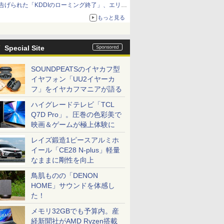
告げられた「KDDIのローミング終了」、エリア
マップの落とし穴と楽天モバイルの課題
もっと見る
Special Site
SOUNDPEATSのイヤカフ型
イヤフォン「UU2イヤーカ
フ」をイヤカフマニアが語る
ハイグレードテレビ「TCL
Q7D Pro」。圧巻の色彩美で
映画＆ゲームが極上体験に
レイズ鍛造1ピースアルミホ
イール「CE28 N-plus」軽量
なままに剛性を向上
鳥肌ものの「DENON
HOME」サウンドを体感し
た！
メモリ32GBでも予算内。産
経新聞社がAMD Ryzen搭載