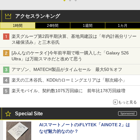
●
●
●
アクセスランキング
1時間
24時間
1週間
1カ月
楽天グループ第2四半期決算、基地局建設は「年内計画分リソー
ス確保済み」と三木谷氏
[みんなのケータイ]今年前半期で唯一購入した「Galaxy S26
Ultra」は万能スマホだと改めて思う
アマゾン、MATECH製品がタイムセール 最大50％オフ
楽天の三木谷氏、KDDIのローミングエリアは「順次縮小」
楽天モバイル、契約数1075万回線に 前年比178万回線増
もっと見る
Special Site
AIスマートノートのiFLYTEK「AINOTE 2」は
なぜ魅力的なのか？