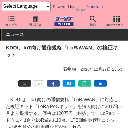
Powered by
Translate
ケータイ Watch
法人向け
IoT
カテゴリ
過去記事
検索
Impressサイト
ニュース
KDDI、IoT向け通信規格「LoRaWAN」の検証キ
ット
石井 徹
2016年12月27日 13:53
リスト
KDDIは、IoT向けの通信規格「LoRaWAN」に対応し
た検証キット「LoRa PoCキット」を法人向けに2017年1
月より提供する。価格は120万円（税抜）で、LoRaゲー
トウェイ1台とLoRa端末10台、LTE回線や管理コンソー
ルの6カ月分の利用料などが含まれる。