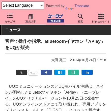
Powered by
Translate
ケータイ Watch
キャリア
UQ
周辺機器
カテゴリ
過去記事
検索
Impressサイト
ニュース
音声で操作や指示、Bluetoothイヤホン「APlay」
をUQが販売
太田 亮三
2016年10月24日 17:18
リスト
UQコミュニケーションズとUQモバイル沖縄は、ネイ
ンが開発したBluetoothイヤホン「APlay」（エープレ
イ）のUQオリジナルバージョンを10月25日に発売す
る。UQオンラインストアにて取り扱われ、専用アプリを
プリインストールした「DIGNO L」とセットで販売す