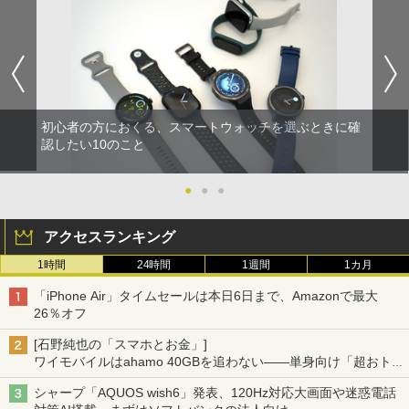
初心者の方におくる、スマートウォッチを選ぶときに確
認したい10のこと
●
●
●
アクセスランキング
1時間
24時間
1週間
1カ月
「iPhone Air」タイムセールは本日6日まで、Amazonで最大
26％オフ
[石野純也の「スマホとお金」]
ワイモバイルはahamo 40GBを追わない――単身向け「超おトク
割」の安さと1年限定の注意点
シャープ「AQUOS wish6」発表、120Hz対応大画面や迷惑電話