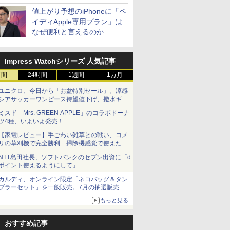
値上がり予想のiPhoneに「ペ
イディApple専用プラン」は
なぜ便利と言えるのか
Impress Watchシリーズ 人気記事
時間
24時間
1週間
1カ月
ユニクロ、今日から「お盆特別セール」。涼感
シアサッカーワンピース待望値下げ、撥水ギア
ショーツは1990円に
ミスド「Mrs. GREEN APPLE」のコラボドーナ
ツ4種、いよいよ発売！
【家電レビュー】手ごわい雑草との戦い、コメ
リの草刈機で完全勝利 掃除機感覚で使えた
NTT島田社長、ソフトバンクのセブン出資に「d
ポイント使えるようにして」
カルディ、オンライン限定「ネコバッグ＆タン
ブラーセット」を一般販売。7月の抽選販売の
当選無効分
もっと見る
おすすめ記事