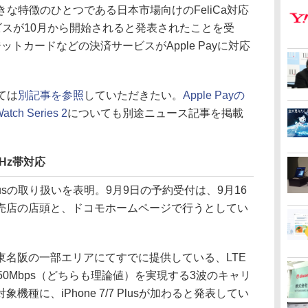
sの大きな特徴のひとつである日本市場向けのFeliCa対応
サービスが10月から開始されると発表されたことを受
トカードなどの決済サービスがApple Payに対応
いては
別記事を参照
していただきたい。
Apple Payの
atch Series 2
についても別途ニュース記事を掲載
GHz帯対応
 Plusの取り扱いを表明。9月9日の予約受付は、9月16
売店の店頭と、ドコモホームページで行うとしてい
名阪の一部エリアにてすでに提供している、LTE
大50Mbps（どちらも理論値）を実現する3波のキャリ
機種に、iPhone 7/7 Plusが加わると発表してい