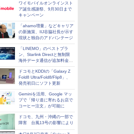
ワイモバイルオンラインスト
ア誕生感謝祭、9月30日まで
キャンペーン
「ahamo増量」などキャリア
の新施策、IIJ谷脇社長が示す
現状と独自のアドバンテージ
「LINEMO」のベストプラ
ン、Starlink Directと無制限
海外データ通信が追加料金な
しに
ドコモとKDDIの「Galaxy Z
Fold8 Ultra/Fold8/Flip8」、
発売初日にソフト更新
Geminiを活用、Google マッ
プで「帰り道に寄れるお店で
コーヒー注文」が可能に
ドコモ、九州・沖縄の一部で
障害 台風13号の影響により