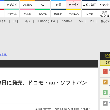
バイル
UQ
楽天
iPhone (iOS)
Android
5G
IoT
格安SI
アクセサリー
業界動向
法人向け
最新技術/その他
ne本体
1
sを9月16日に発売、ドコモ・au・ソフトバン
太田 亮三
2016年9月8日 12:54