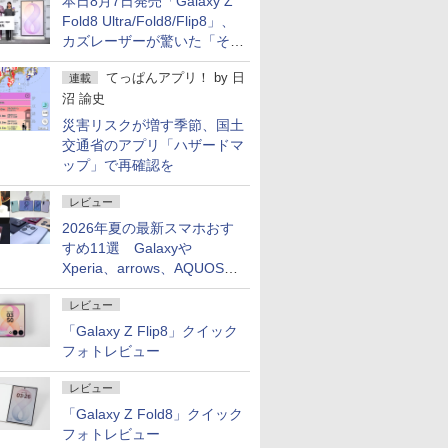
本日8月7日発売「Galaxy Z
Fold8 Ultra/Fold8/Flip8」、
カズレーザーが驚いた「そば
屋のメニュー並みの薄さ」
てっぱんアプリ！
by
日
連載
沼 諭史
災害リスクが増す季節、国土
交通省のアプリ「ハザードマ
ップ」で再確認を
レビュー
2026年夏の最新スマホおす
すめ11選 Galaxyや
Xperia、arrows、AQUOSな
ど注目機種の特徴は
レビュー
「Galaxy Z Flip8」クイック
フォトレビュー
レビュー
「Galaxy Z Fold8」クイック
フォトレビュー