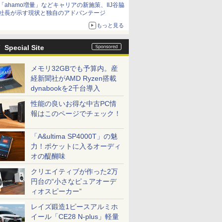
「ahamo増量」などキャリアの新施策、IIJ谷脇
社長が示す現状と独自のアドバンテージ
もっと見る
Special Site
メモリ32GBでも予算内。産
経新聞社がAMD Ryzen搭載
dynabookを2千台導入
性能の良いお得な中古PC情
報はこのページでチェック！
「A&ultima SP4000T」の魅
力！ポケットに入るオーディ
オの醍醐味
クリエイティブが作った2万
円台の“小さなピュアオーデ
ィオスピーカー”
レイズ鍛造1ピースアルミホ
イール「CE28 N-plus」軽量