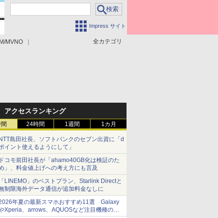
Impress サイト
全カテゴリ
M/MVNO
アクセスランキング
時間
24時間
1週間
1カ月
NTT島田社長、ソフトバンクのセブン出資に「d
ポイント使えるようにして」
ドコモ前田社長が「ahamo40GB化は検証のた
め」、料金値上げへの考え方にも言及
「LINEMO」のベストプラン、Starlink Directと
無制限海外データ通信が追加料金なしに
2026年夏の最新スマホおすすめ11選 Galaxy
やXperia、arrows、AQUOSなど注目機種の特
徴は