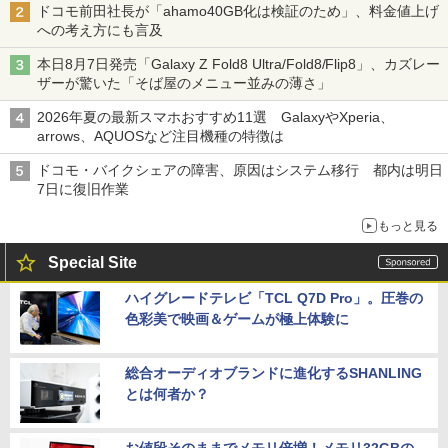
ドコモ前田社長が「ahamo40GB化は検証のため」、料金値上げ
への考え方にも言及
本日8月7日発売「Galaxy Z Fold8 Ultra/Fold8/Flip8」、カズレー
ザーが驚いた「そば屋のメニュー並みの薄さ」
2026年夏の最新スマホおすすめ11選 GalaxyやXperia、
arrows、AQUOSなど注目機種の特徴は
ドコモ・バイクシェアの障害、原因はシステム移行 都内は明日
7日に復旧作業
もっと見る
Special Site
ハイグレードテレビ「TCL Q7D Pro」。圧巻の
色彩美で映画＆ゲームが極上体験に
総合オーディオブランドに進化するSHANLING
とは何者か？