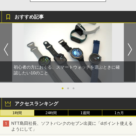
おすすめ記事
初心者の方におくる、スマートウォッチを選ぶときに確
認したい10のこと
●
●
●
アクセスランキング
1時間
24時間
1週間
1カ月
NTT島田社長、ソフトバンクのセブン出資に「dポイント使える
ようにして」