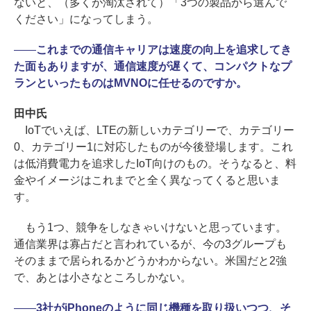
ないと、（多くが淘汰されて）「3つの製品から選んで
ください」になってしまう。
――
これまでの通信キャリアは速度の向上を追求してき
た面もありますが、通信速度が遅くて、コンパクトなプ
ランといったものはMVNOに任せるのですか。
田中氏
IoTでいえば、LTEの新しいカテゴリーで、カテゴリー
0、カテゴリー1に対応したものが今後登場します。これ
は低消費電力を追求したIoT向けのもの。そうなると、料
金やイメージはこれまでと全く異なってくると思いま
す。
もう1つ、競争をしなきゃいけないと思っています。
通信業界は寡占だと言われているが、今の3グループも
そのままで居られるかどうかわからない。米国だと2強
で、あとは小さなところしかない。
――
3社がiPhoneのように同じ機種を取り扱いつつ、そ