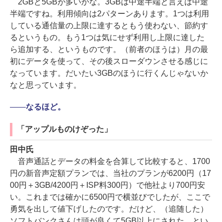
2GBと5GBが多いかな。3GBは中途半端と言えば中途
半端ですね。利用傾向は2パターンあります。1つは利用
している通信量の上限に達するともう使わない、節約す
るというもの。もう1つは気にせず利用し上限に達した
ら追加する、というものです。（前者のほうは）月の最
初にデータを使って、その後スローダウンさせる感じに
なっています。だいたい3GBのほうに行くんじゃないか
なと思っています。
――
なるほど。
「アップルものけぞった」
田中氏
音声通話とデータの料金を合算して比較すると、1700
円の新音声定額プランでは、当社のプランが6200円（17
00円＋3GB/4200円＋ISP料300円）で他社より700円安
い。これまでは確かに6500円で横並びでしたが、ここで
勇気を出して値下げしたのです。だけど、（追随した）
ソフトバンクさんは頭が良くて5GB以上にされた、とい