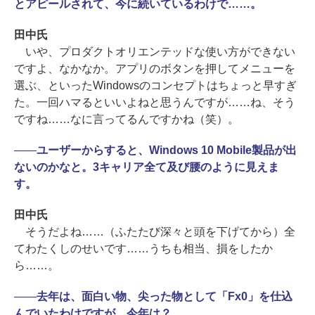
とアピールされて、今に続いているわけで……。
田中氏
いや、プロダクトオリエンテッドな使い方ができない
ですよ、なかなか。アプリのボタンを押してメニューを
選ぶ、といったWindowsのコンセプトはちょっと早すぎ
た。一回ハマるといいよねと思うんですが……ね、そう
ですね……なに言ってるんですかね（笑）。
――
ユーザーからすると、Windows 10 Mobile製品が出
ないのかなと。3キャリア全て及び腰のように見えま
す。
田中氏
そうだよね……（ふたたび深々と頭を下げてから）全
てわたくしのせいです……うちも相当、損をしたか
ら……。
――
去年は、面白い物、尖った物として「Fx0」を仕込
んでいたわけですが、今年は？