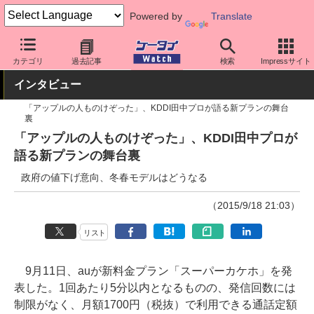
Powered by
Translate
ケータイ Watch
キャリア
au
キーパーソン
カテゴリ
過去記事
検索
Impressサイト
インタビュー
「アップルの人ものけぞった」、KDDI田中プロが語る新プランの舞台
裏
「アップルの人ものけぞった」、KDDI田中プロが
語る新プランの舞台裏
政府の値下げ意向、冬春モデルはどうなる
（2015/9/18 21:03）
リスト
9月11日、auが新料金プラン「スーパーカケホ」を発
表した。1回あたり5分以内となるものの、発信回数には
制限がなく、月額1700円（税抜）で利用できる通話定額