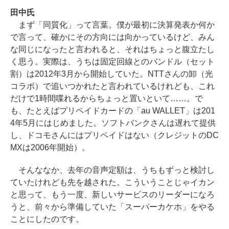
田中氏
まず「同質化」って言葉。僕が最初に決算発表か何か
で言って、確かにその方向には向かっているけど、みん
な同じになったと言われると、それはちょっと腹立たし
く思う。実際は、うちは固定回線とのバンドル（セット
割）は2012年3月から開始していた。NTTさんの卸（光
コラボ）で追いつかれたと言われているけれども、これ
だけで1時間喋れるからちょっと置いといて……。で
も、たとえばプリペイドカードの「au WALLET」は201
4年5月にはじめました。ソフトバンクさんは遅れて提供
し、ドコモさんにはプリペイドはない（クレジットのDC
MXは2006年開始）。
そんななか、去年の音声定額は、うちもずっと検討し
ていたけれども先を越された。こういうことじゃイカン
と思って、もう一度、新しいサービスのリーダーになろ
うと、前々から準備していた「スーパーカケホ」をやる
ことにしたのです。