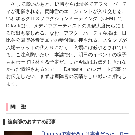
そして戦いのあと、17時からは渋谷でアフターパーテ
ィが開催される。両陣営のエージェントが入り交じる、
いわゆるクロスファクションミーティング（CFM）で、
DJ/VJには、メディアアーティストの眞鍋大度氏らによ
る演出も楽しめる。なお、アフターパーティ会場は、日
比谷公園野外音楽堂での受付時に押される、スタンプが
入場チケットの代わりになり、入場には必須とされてい
る。ご注意願いたい。本誌では、明日のイベントの様子
もあわせて取材する予定だ。また今回はお伝えしきれな
かった情報もあるので、「Darsana」のレポート記事で
お伝えしたい。まずは両陣営の素晴らしい戦いに期待し
よう。
関口 聖
編集部のおすすめ記事
「Ingressで痩せる」は本当だった、ロー