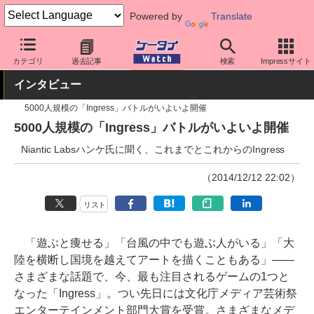
Powered by
Translate
ケータイ Watch
OS
Android
アプリ・サービス
カテゴリ
過去記事
検索
Impressサイト
インタビュー
5000人規模の「Ingress」バトルがいよいよ開催
5000人規模の「Ingress」バトルがいよいよ開催
Niantic Labsハンケ氏に聞く、これまでとこれからのIngress
（2014/12/12 22:02）
リスト
「遊ぶと痩せる」「台風の中でも遊ぶ人がいる」「大
陸を横断し国境を越えてアートを描くこともある」――
さまざまな話題で、今、最も注目されるゲームの1つと
なった「Ingress」。つい先日には文化庁メディア芸術祭
エンターテインメント部門大賞を受賞。さまざまなメデ