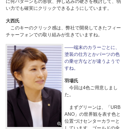
に何パターンもの形状、押し込みの硬さを検討して、弱
い力でも確実にクリックできるようにしています。
大西氏
このキーのクリック感は、弊社で開発してきたフィー
チャーフォンでの取り組みが生きていますね。
――端末のカラーごとに、
塗装の仕方とかパーツの色
の乗せ方などが違うようで
すね。
羽場氏
今回は4色ご用意しまし
た。
まずグリーンは、「URB
ANO」の世界観を表す色と
位置づけセンターカラーと
しています。ゴールドの金