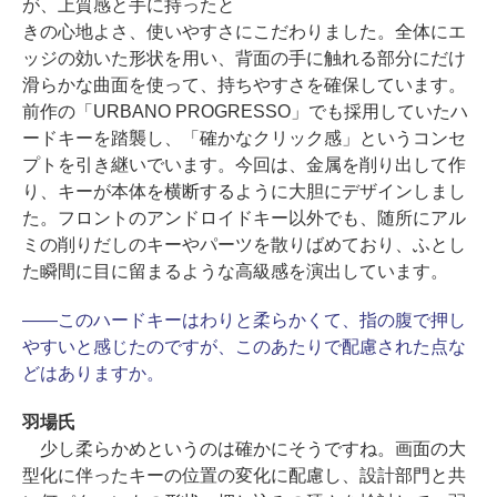
が、上質感と手に持ったと
きの心地よさ、使いやすさにこだわりました。全体にエ
ッジの効いた形状を用い、背面の手に触れる部分にだけ
滑らかな曲面を使って、持ちやすさを確保しています。
前作の「URBANO PROGRESSO」でも採用していたハ
ードキーを踏襲し、「確かなクリック感」というコンセ
プトを引き継いでいます。今回は、金属を削り出して作
り、キーが本体を横断するように大胆にデザインしまし
た。フロントのアンドロイドキー以外でも、随所にアル
ミの削りだしのキーやパーツを散りばめており、ふとし
た瞬間に目に留まるような高級感を演出しています。
――このハードキーはわりと柔らかくて、指の腹で押し
やすいと感じたのですが、このあたりで配慮された点な
どはありますか。
羽場氏
少し柔らかめというのは確かにそうですね。画面の大
型化に伴ったキーの位置の変化に配慮し、設計部門と共