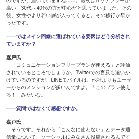
のですが、届いていますね……。最初はITリテラシーが
高い、30代～40代の方が中心だと思っていました。その
後、女性やより若い層が入ってくると。その移行が早か
ったです。
――
ではメイン回線に選ばれている要因はどう分析され
ていますか？
嘉戸氏
「コミュニケーションフリープランが使える」と評価
されているところでしょうか。Twitterでの言及も追いか
けているのですが、LINEモバイルは、他社よりもユーザ
ーからのメンションが多いんですよ。「このプラン使え
る！」みたいな。
――
質問ではなくて感想ですか。
嘉戸氏
そうです。それから「こんなに使わない」とデータ通
信量について、ソーシャルにみなさん投稿されるんです