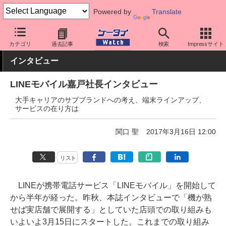
Powered by
Translate
ケータイ Watch
格安スマホ/格安SIM
格安SIM/MVNO
LINEモ
カテゴリ
過去記事
検索
Impressサイト
インタビュー
LINEモバイル嘉戸社長インタビュー
大手キャリアのサブブランドへの考え、端末ラインアップ、
サービスの在り方は
関口 聖
2017年3月16日 12:00
リスト
LINEが携帯電話サービス「LINEモバイル」を開始して
から半年が経った。昨秋、本誌インタビューで「機が熟
せば実店舗で展開する」としていた店頭での取り組みも
いよいよ3月15日にスタートした。これまでの取り組み