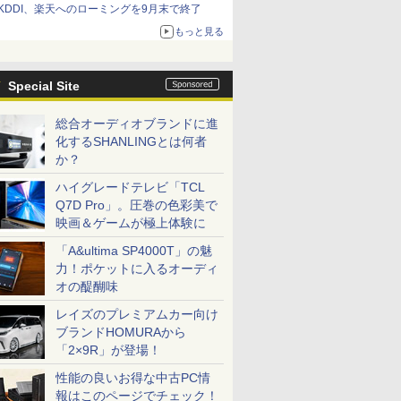
KDDI、楽天へのローミングを9月末で終了
もっと見る
Special Site
総合オーディオブランドに進
化するSHANLINGとは何者
か？
ハイグレードテレビ「TCL
Q7D Pro」。圧巻の色彩美で
映画＆ゲームが極上体験に
「A&ultima SP4000T」の魅
力！ポケットに入るオーディ
オの醍醐味
レイズのプレミアムカー向け
ブランドHOMURAから
「2×9R」が登場！
性能の良いお得な中古PC情
報はこのページでチェック！