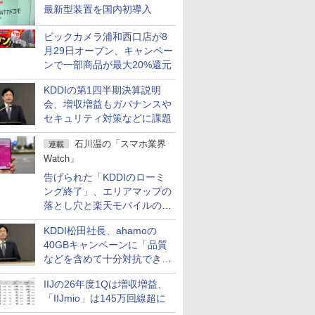
最新型装置を国内初導入
ビックカメラ浦和西口店が8
月29日オープン、キャンペー
ンで一部商品が最大20%還元
KDDIの第1四半期決算説明
会、増収増益もガバナンスや
セキュリティ対策などに課題
石川温の「スマホ業界
連載
Watch」
告げられた「KDDIのローミ
ング終了」、エリアマップの
落とし穴と楽天モバイルの課
題
KDDI松田社長、ahamoの
40GBキャンペーンに「品質
などを含めて十分対抗でき
る」
IIJの26年度1Qは増収増益、
「IIJmio」は145万回線超に