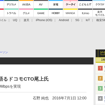
バイル
UQ
楽天
iPhone (iOS)
Android
5G
IoT
格安SI
アクセサリー
業界動向
法人向け
最新技術/その他
ーソン
1
語るドコモCTO尾上氏
0Mbpsを実現
石野 純也
2016年7月1日 12:00