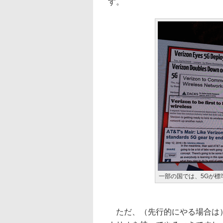
す。
一部の国では、5Gが標
ただ、（先行的にやる場合は）