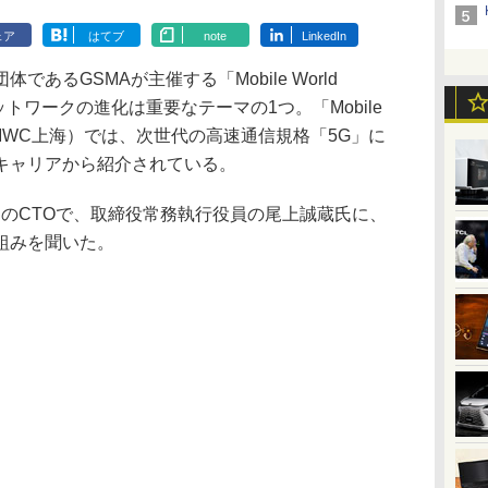
ェア
はてブ
note
LinkedIn
るGSMAが主催する「Mobile World
ネットワークの進化は重要なテーマの1つ。「Mobile
ghai」（MWC上海）では、次世代の高速通信規格「5G」に
キャリアから紹介されている。
のCTOで、取締役常務執行役員の尾上誠蔵氏に、
組みを聞いた。