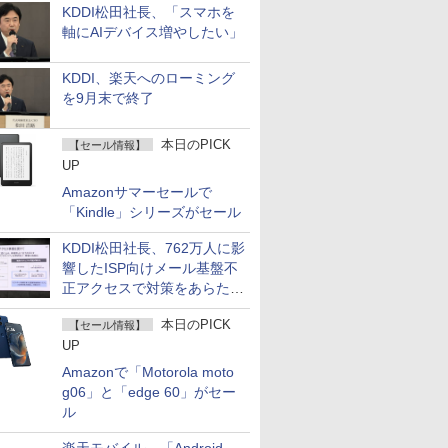
KDDI松田社長、「スマホを
軸にAIデバイス増やしたい」
KDDI、楽天へのローミング
を9月末で終了
本日のPICK
【セール情報】
UP
Amazonサマーセールで
「Kindle」シリーズがセール
KDDI松田社長、762万人に影
響したISP向けメール基盤不
正アクセスで対策をあらため
て説明
本日のPICK
【セール情報】
UP
Amazonで「Motorola moto
g06」と「edge 60」がセー
ル