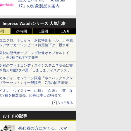
楽天モバイル、「Android
17」の対象製品を案内
Impress Watchシリーズ 人気記事
時間
24時間
1週間
1カ月
ユニクロ、今日から「お盆特別セール」。涼感
シアサッカーワンピース待望値下げ、撥水ギア
ショーツは1990円に
東映の歴代オープニング映像がカプセルトイ
に。全5種で8月下旬発売
令和のファミコンディスクシステム？安価に書
き換え可能なGB用「しましまディスクシステ
ム」
カルディ、オンライン限定「ネコバッグ＆タン
ブラーセット」を一般販売。7月の抽選販売の
当選無効分
イオン、ウイスキー「山崎」「白州」「響」な
ど7種を抽選販売。応募は本日20時まで
もっと見る
おすすめ記事
初心者の方におくる、スマー