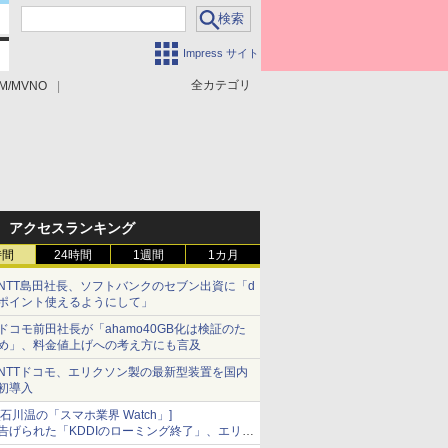
Impress サイト
全カテゴリ
M/MVNO
アクセスランキング
時間
24時間
1週間
1カ月
NTT島田社長、ソフトバンクのセブン出資に「d
ポイント使えるようにして」
ドコモ前田社長が「ahamo40GB化は検証のた
め」、料金値上げへの考え方にも言及
NTTドコモ、エリクソン製の最新型装置を国内
初導入
[石川温の「スマホ業界 Watch」]
告げられた「KDDIのローミング終了」、エリア
マップの落とし穴と楽天モバイルの課題