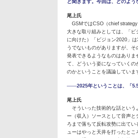
と聞きます。今回は、どのよう
尾上氏
GSMではCSO（chief stra
大きな取り組みとしては、「ビジ
に向けた）「ビジョン2020」
うでないものがありますが、そ
発表できるようなものはありま
て、どういう姿になっていくの
のかということを議論していま
――
2025年ということは、「
尾上氏
そういった技術的な話というよ
ー（収入）ソースとして音声と
ろまで落ちて反転攻勢に出てい
ューはやっと天井を打ったとこ