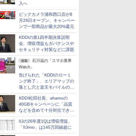
入へ
ビックカメラ浦和西口店が8
月29日オープン、キャンペー
ンで一部商品が最大20%還元
KDDIの第1四半期決算説明
会、増収増益もガバナンスや
セキュリティ対策などに課題
石川温の「スマホ業界
連載
Watch」
告げられた「KDDIのローミ
ング終了」、エリアマップの
落とし穴と楽天モバイルの課
題
KDDI松田社長、ahamoの
40GBキャンペーンに「品質
などを含めて十分対抗でき
る」
IIJの26年度1Qは増収増益、
「IIJmio」は145万回線超に