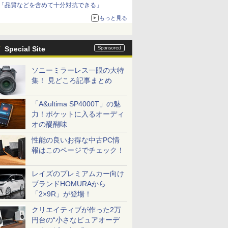
「品質などを含めて十分対抗できる」
もっと見る
Special Site
ソニーミラーレス一眼の大特
集！ 見どころ記事まとめ
「A&ultima SP4000T」の魅
力！ポケットに入るオーディ
オの醍醐味
性能の良いお得な中古PC情
報はこのページでチェック！
レイズのプレミアムカー向け
ブランドHOMURAから
「2×9R」が登場！
クリエイティブが作った2万
円台の“小さなピュアオーデ