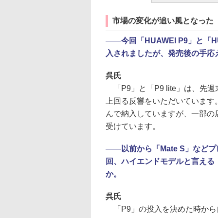
市場の変化が追い風となった「
――
今回「HUAWEI P9」と「H
入されましたが、発売後の手応
呉氏
「P9」と「P9 lite」は、
上回る反響をいただいています
んで納入していますが、一部の
受けています。
――
以前から「Mate S」な
回、ハイエンドモデルと言える
か。
呉氏
「P9」の投入を決めた時から