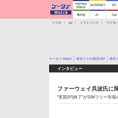
ドコモ
au
ソフトバンク
ワイモ
格安スマホ/SIMフリースマホ
周辺機器/
ケータイ Watch
格安スマホ/格安SIM
格安ス
インタビュー
ファーウェイ呉波氏に聞く
“実質0円終了”がSIMフリー市