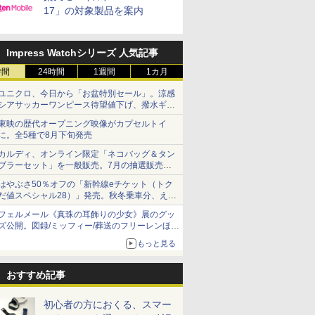
17」の対象製品を案内
Impress Watchシリーズ 人気記事
時間
24時間
1週間
1カ月
ユニクロ、今日から「お盆特別セール」。涼感
シアサッカーワンピース待望値下げ、撥水ギア
ショーツは1990円に
東映の歴代オープニング映像がカプセルトイ
に。全5種で8月下旬発売
カルディ、オンライン限定「ネコバッグ＆タン
ブラーセット」を一般販売。7月の抽選販売の
当選無効分
はやぶさ50％オフの「新幹線eチケット（トク
だ値スペシャル28）」発売。秋冬乗車分、えき
ねっと限定
フェルメール《真珠の耳飾りの少女》展のグッ
ズ公開。図録/ミッフィー/葬送のフリーレンほ
か、注目ブランドコラボが実現
もっと見る
おすすめ記事
初心者の方におくる、スマー