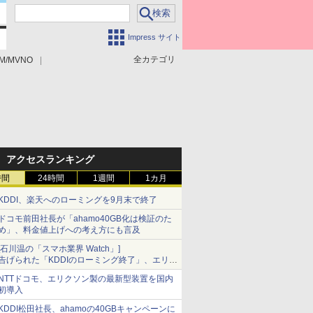
Impress サイト
全カテゴリ
M/MVNO
アクセスランキング
時間
24時間
1週間
1カ月
KDDI、楽天へのローミングを9月末で終了
ドコモ前田社長が「ahamo40GB化は検証のた
め」、料金値上げへの考え方にも言及
[石川温の「スマホ業界 Watch」]
告げられた「KDDIのローミング終了」、エリア
マップの落とし穴と楽天モバイルの課題
NTTドコモ、エリクソン製の最新型装置を国内
初導入
KDDI松田社長、ahamoの40GBキャンペーンに