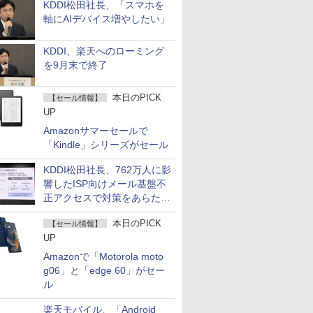
KDDI松田社長、「スマホを
軸にAIデバイス増やしたい」
KDDI、楽天へのローミング
を9月末で終了
本日のPICK
【セール情報】
UP
Amazonサマーセールで
「Kindle」シリーズがセール
KDDI松田社長、762万人に影
響したISP向けメール基盤不
正アクセスで対策をあらため
て説明
本日のPICK
【セール情報】
UP
Amazonで「Motorola moto
g06」と「edge 60」がセー
ル
楽天モバイル、「Android