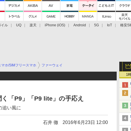
バイル
UQ
楽天
iPhone (iOS)
Android
5G
IoT
格安SI
アクセサリー
業界動向
法人向け
最新技術/その他
マホ/SIMフリースマホ
ファーウェイ
1
「P9」「P9 lite」の手応え
場の追い風に
石井 徹
2016年6月23日 12:00