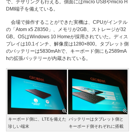
で、テザリングも行える。側面にはmicro USBやmicro H
DMI端子を備えている。
会場で操作することができた実機は、CPUがインテル
の「Atom x5 Z8350」、メモリが2GB、ストレージが32
GB。OSはWindows 10 Homeが採用されていた。ディス
プレイは10.1インチ、解像度は1280×800。タブレット側
のバッテリーは5830mAhで、キーボード側にも2589mA
hの拡張バッテリーが内蔵されている。
キーボード側に、LTEを備えた
バッテリーはタブレット側と
珍しい端末
キーボード側それぞれに搭載