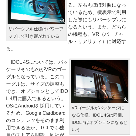
る。左右もほぼ対照になっ
ているため、横表示で利用
した際にもリバーシブルに
なるという。また、どちら
リバーシブル仕様はパワーア
の機種も、VR（バーチャ
ップして引き継がれている
ル・リアリティ）に対応す
る。
IDOL 4Sについては、パッ
ケージそのものがVRのゴー
グルとなっている。このゴ
ーグルは、サイズの調整も
でき、オプションとしてIDO
L 4用に購入できるという。
OSにAndroidを採用してい
VRゴーグルがパッケージに
るため、Google Cardboard
なる仕様。IDOL 4Sは同梱、
のコンテンツをそのまま利
IDOL 4はオプションになると
用できるほか、TCLでも独
いう
自のストアを開設。同社が