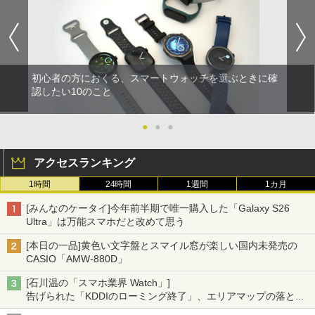
初心者の方におくる、スマートウォッチを選ぶときに確
認したい10のこと
●
●
●
アクセスランキング
1時間
24時間
1週間
1カ月
[みんなのケータイ]今年前半期で唯一購入した「Galaxy S26
Ultra」は万能スマホだと改めて思う
[本日の一品]黄色い文字盤とスマイル窓が楽しい国内未発売の
CASIO「AMW-880D」
[石川温の「スマホ業界 Watch」]
告げられた「KDDIのローミング終了」、エリアマップの落とし
穴と楽天モバイルの課題