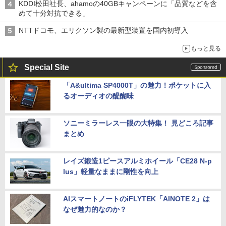
KDDI松田社長、ahamoの40GBキャンペーンに「品質などを含
めて十分対抗できる」
NTTドコモ、エリクソン製の最新型装置を国内初導入
もっと見る
Special Site
「A&ultima SP4000T」の魅力！ポケットに入
るオーディオの醍醐味
ソニーミラーレス一眼の大特集！ 見どころ記事
まとめ
レイズ鍛造1ピースアルミホイール「CE28 N-p
lus」軽量なままに剛性を向上
AIスマートノートのiFLYTEK「AINOTE 2」は
なぜ魅力的なのか？