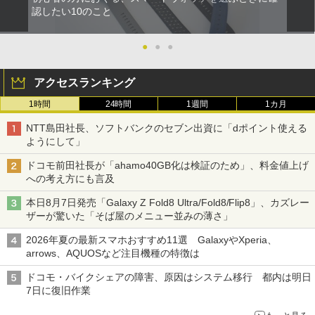
認したい10のこと
●
●
●
アクセスランキング
1時間
24時間
1週間
1カ月
NTT島田社長、ソフトバンクのセブン出資に「dポイント使える
ようにして」
ドコモ前田社長が「ahamo40GB化は検証のため」、料金値上げ
への考え方にも言及
本日8月7日発売「Galaxy Z Fold8 Ultra/Fold8/Flip8」、カズレー
ザーが驚いた「そば屋のメニュー並みの薄さ」
2026年夏の最新スマホおすすめ11選 GalaxyやXperia、
arrows、AQUOSなど注目機種の特徴は
ドコモ・バイクシェアの障害、原因はシステム移行 都内は明日
7日に復旧作業